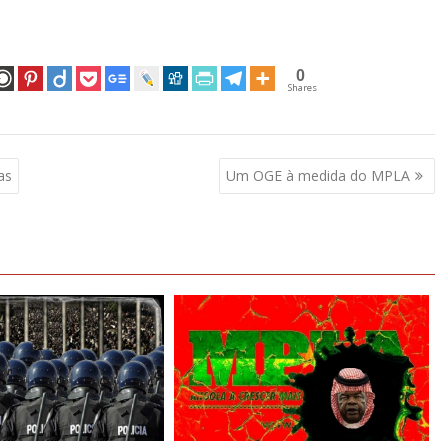
0
Shares
as
Um OGE à medida do MPLA