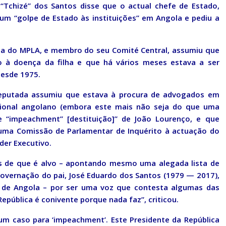
“Tchizé” dos Santos disse que o actual chefe de Estado,
um “golpe de Estado às instituições” em Angola e pediu a
da do MPLA, e membro do seu Comité Central, assumiu que
do à doença da filha e que há vários meses estava a ser
desde 1975.
deputada assumiu que estava à procura de advogados em
cional angolano (embora este mais não seja do que uma
 “impeachment” [destituição]” de João Lourenço, e que
ma Comissão de Parlamentar de Inquérito à actuação do
der Executivo.
 de que é alvo – apontando mesmo uma alegada lista de
governação do pai, José Eduardo dos Santos (1979 — 2017),
r de Angola – por ser uma voz que contesta algumas das
epública é conivente porque nada faz”, criticou.
 um caso para ‘impeachment’. Este Presidente da República