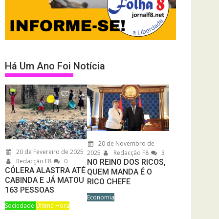
Há Um Ano Foi Notícia
20 de Novembro de
20 de Fevereiro de 2025
2025
Redacção F8
3
Redacção F8
0
NO REINO DOS RICOS,
CÓLERA ALASTRA ATÉ
QUEM MANDA É O
CABINDA E JÁ MATOU
RICO CHEFE
163 PESSOAS
Economia
Sociedade
Última Hora