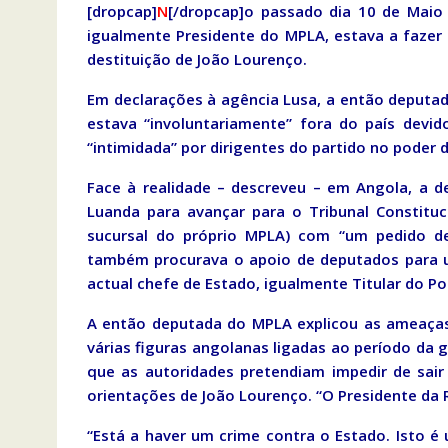
[dropcap]
N
[/dropcap]o passado dia 10 de Maio 
igualmente Presidente do MPLA, estava a fazer 
destituição de João Lourenço.
Em declarações à agência Lusa, a então deputa
estava “involuntariamente” fora do país devi
“intimidada” por dirigentes do partido no poder 
Face à realidade – descreveu – em Angola, a 
Luanda para avançar para o Tribunal Constitu
sucursal do próprio MPLA) com “um pedido de
também procurava o apoio de deputados para u
actual chefe de Estado, igualmente Titular do Po
A então deputada do MPLA explicou as ameaças
várias figuras angolanas ligadas ao período da 
que as autoridades pretendiam impedir de sai
orientações de João Lourenço. “O Presidente da R
“Está a haver um crime contra o Estado. Isto é