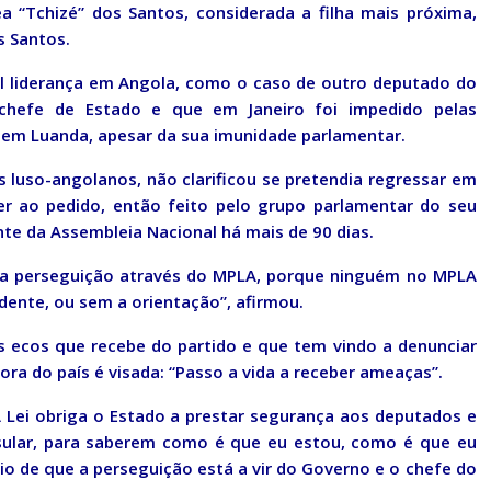
 “Tchizé” dos Santos, considerada a filha mais próxima,
s Santos.
al liderança em Angola, como o caso de outro deputado do
 chefe de Estado e que em Janeiro foi impedido pelas
 em Luanda, apesar da sua imunidade parlamentar.
s luso-angolanos, não clarificou se pretendia regressar em
er ao pedido, então feito pelo grupo parlamentar do seu
te da Assembleia Nacional há mais de 90 dias.
r a perseguição através do MPLA, porque ninguém no MPLA
dente, ou sem a orientação”, afirmou.
s ecos que recebe do partido e que tem vindo a denunciar
a do país é visada: “Passo a vida a receber ameaças”.
 Lei obriga o Estado a prestar segurança aos deputados e
sular, para saberem como é que eu estou, como é que eu
io de que a perseguição está a vir do Governo e o chefe do