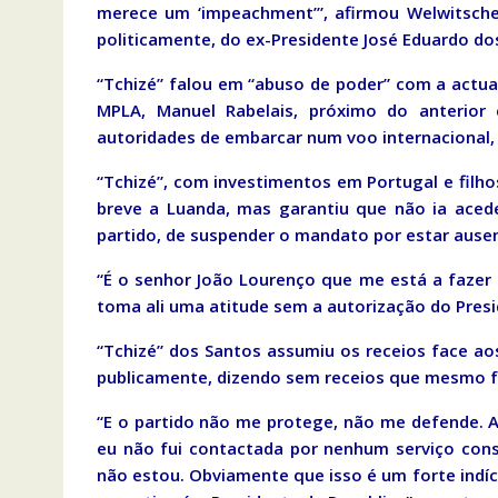
merece um ‘impeachment’”, afirmou Welwitschea
politicamente, do ex-Presidente José Eduardo do
“Tchizé” falou em “abuso de poder” com a actu
MPLA, Manuel Rabelais, próximo do anterior
autoridades de embarcar num voo internacional,
“Tchizé”, com investimentos em Portugal e filho
breve a Luanda, mas garantiu que não ia aced
partido, de suspender o mandato por estar ausen
“É o senhor João Lourenço que me está a faze
toma ali uma atitude sem a autorização do Presi
“Tchizé” dos Santos assumiu os receios face ao
publicamente, dizendo sem receios que mesmo for
“E o partido não me protege, não me defende. A
eu não fui contactada por nenhum serviço con
não estou. Obviamente que isso é um forte indíc