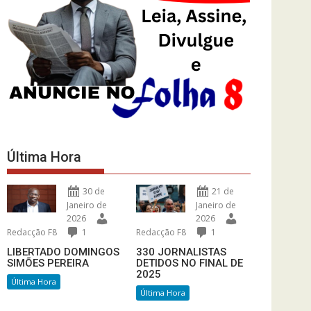
Última Hora
30 de
21 de
Janeiro de
Janeiro de
2026
2026
Redacção F8
1
Redacção F8
1
LIBERTADO DOMINGOS
330 JORNALISTAS
SIMÕES PEREIRA
DETIDOS NO FINAL DE
2025
Última Hora
Última Hora