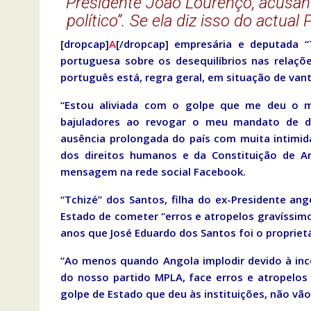
Presidente João Lourenço, acusand
político”. Se ela diz isso do actual
[dropcap]
A
[/dropcap] empresária e deputada 
portuguesa sobre os desequilíbrios nas relaç
português está, regra geral, em situação de va
“Estou aliviada com o golpe que me deu o me
bajuladores ao revogar o meu mandato de 
ausência prolongada do país com muita intimid
dos direitos humanos e da Constituição de An
mensagem na rede social Facebook.
“Tchizé” dos Santos, filha do ex-Presidente an
Estado de cometer “erros e atropelos gravíssim
anos que José Eduardo dos Santos foi o propriet
“Ao menos quando Angola implodir devido à inc
do nosso partido MPLA, face erros e atropelos 
golpe de Estado que deu às instituições, não vã