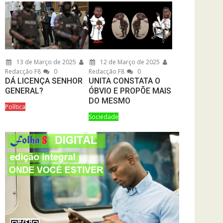
13 de Março de 2025
12 de Março de 2025
Redacção F8
0
Redacção F8
0
DÁ LICENÇA SENHOR
UNITA CONSTATA O
GENERAL?
ÓBVIO E PROPÕE MAIS
DO MESMO
Política
Sociedade