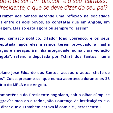
o-o de ser um “ditador” e o seu “carrasco
 Presidente, o que se deve dizer do seu pai?
“Tchizé” dos Santos defende uma reflexão na sociedade
ões entre os dois povos, ao constatar que em Angola, um
ntagem. Mas só está agora ou sempre foi assim?
u carrasco político, ditador João Lourenço, e os seus
deputada, após eles mesmos terem provocado a minha
ação e ameaças à minha integridade, numa clara violação
gola”, referiu a deputada por Tchizé dos Santos, numa
golano José Eduardo dos Santos, acusou o actual chefe de
os”. Coisa, presume-se, que nunca aconteceu durante os 38
ário do MPLA e de Angola.
ompetência do Presidente angolano, sob o olhar cúmplice
gravíssimos do ditador João Lourenço às instituições e o
o dizer que eu também estava lá com ele”, acrescentou.