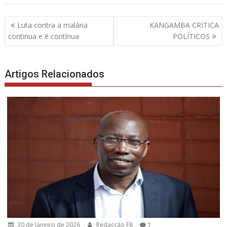
Navegação
Luta contra a malária
KANGAMBA CRITICA
de
continua e é contínua
POLÍTICOS
artigos
Artigos Relacionados
30 de Janeiro de 2026
Redacção F8
1