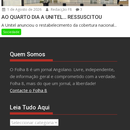
1 de Agosto de 2026
Redacção F8
3
AO QUARTO DIA A UNITEL… RESSUSCITOU
A Unitel anunciou o restabelecimento da cobertura nacional...
Sociedade
Quem Somos
O Folha 8 é um jornal Angolano. Livre, independente,
de informação geral e comprometido com a verdade.
Folha 8, mais do que um jornal, a liberdade!
Contacte o Folha 8
Leia Tudo Aqui
Leia
Tudo