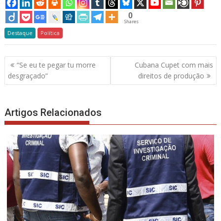
0
Shares
Destaque
Política
Navegação
“Se eu te pegar tu morre
Cubana Cupet com mais
de
desgraçado”
direitos de produção
artigos
Artigos Relacionados