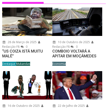
28 de Março de 2025
10 de Outubro de 2025
Redacção F8
0
Redacção F8
0
“US COIZA ISTÁ MUITU
COMBOIO VOLTARÁ A
MALÊ”
APITAR EM MOÇÂMEDES
Destaque
Mukandas
Economia
16 de Outubro de 2025
22 de Julho de 2025