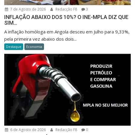
7 de Agosto de 2026
Redacção F8
3
INFLAÇÃO ABAIXO DOS 10%? O INE-MPLA DIZ QUE
SIM…
A inflação homóloga em Angola desceu em Julho para 9,33%,
pela primeira vez abaixo dos dois...
Destaque
Economia
6 de Agosto de 2026
Redacção F8
0