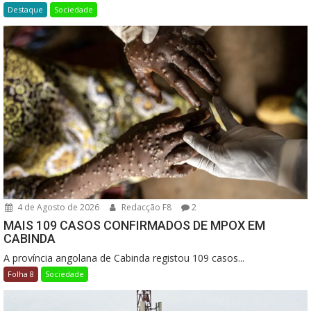
Destaque
Sociedade
4 de Agosto de 2026
Redacção F8
2
MAIS 109 CASOS CONFIRMADOS DE MPOX EM
CABINDA
A província angolana de Cabinda registou 109 casos...
Folha 8
Sociedade