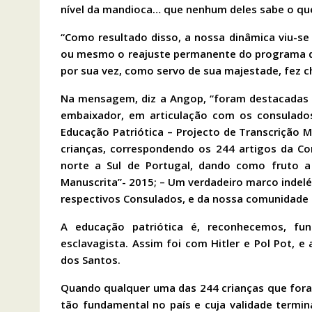
nível da mandioca… que nenhum deles sabe o que
“Como resultado disso, a nossa dinâmica viu-se
ou mesmo o reajuste permanente do programa de 
por sua vez, como servo de sua majestade, fez c
Na mensagem, diz a Angop, “foram destacadas a
embaixador, em articulação com os consulado
Educação Patriótica – Projecto de Transcrição M
crianças, correspondendo os 244 artigos da Co
norte a Sul de Portugal, dando como fruto a 
Manuscrita”- 2015; – Um verdadeiro marco indel
respectivos Consulados, e da nossa comunidade 
A educação patriótica é, reconhecemos, fu
esclavagista. Assim foi com Hitler e Pol Pot, 
dos Santos.
Quando qualquer uma das 244 crianças que fora
tão fundamental no país e cuja validade term