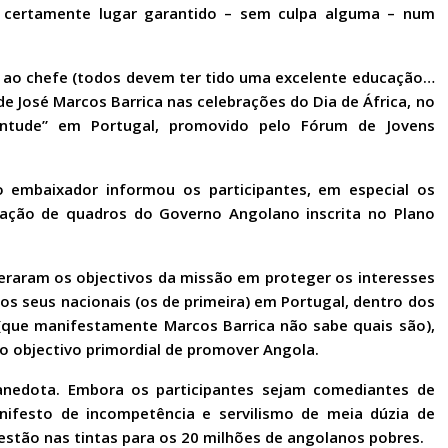
rá certamente lugar garantido – sem culpa alguma – num
o ao chefe (todos devem ter tido uma excelente educação…
e José Marcos Barrica nas celebrações do Dia de África, no
entude” em Portugal, promovido pelo Fórum de Jovens
o embaixador informou os participantes, em especial os
mação de quadros do Governo Angolano inscrita no Plano
eraram os objectivos da missão em proteger os interesses
os seus nacionais (os de primeira) em Portugal, dentro dos
l (que manifestamente Marcos Barrica não sabe quais são),
 objectivo primordial de promover Angola.
anedota. Embora os participantes sejam comediantes de
nifesto de incompetência e servilismo de meia dúzia de
e estão nas tintas para os 20 milhões de angolanos pobres.