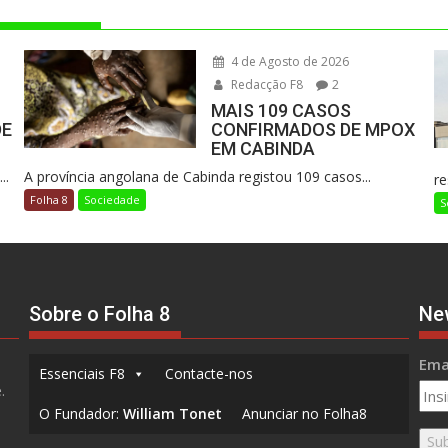
4 de Agosto de 2026
Redacção F8
2
MAIS 109 CASOS
DE
CONFIRMADOS DE MPOX
EM CABINDA
..
A província angolana de Cabinda registou 109 casos...
re
Folha 8
Sociedade
S
Sobre o Folha 8
Ne
Emai
Essenciais F8
Contacte-nos
.
O Fundador:
William Tonet
Anunciar no Folha8