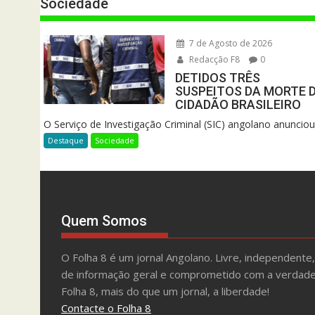
Sociedade
7 de Agosto de 2026
Redacção F8
0
DETIDOS TRÊS
SUSPEITOS DA MORTE 
CIDADÃO BRASILEIRO
O Serviço de Investigação Criminal (SIC) angolano anunciou.
Destaque
Sociedade
Quem Somos
O Folha 8 é um jornal Angolano. Livre, independente,
de informação geral e comprometido com a verdade
Folha 8, mais do que um jornal, a liberdade!
Contacte o Folha 8