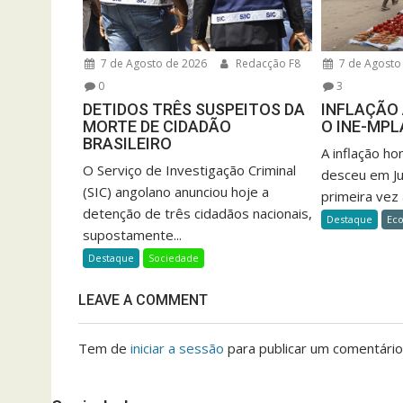
7 de Agosto de 2026
Redacção F8
7 de Agosto
0
3
DETIDOS TRÊS SUSPEITOS DA
INFLAÇÃO 
MORTE DE CIDADÃO
O INE-MPL
BRASILEIRO
A inflação h
O Serviço de Investigação Criminal
desceu em Ju
(SIC) angolano anunciou hoje a
primeira vez 
detenção de três cidadãos nacionais,
Destaque
Ec
supostamente...
Destaque
Sociedade
LEAVE A COMMENT
Tem de
iniciar a sessão
para publicar um comentário