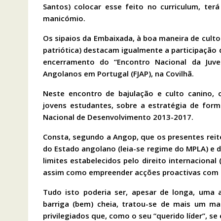
Santos) colocar esse feito no curriculum, te
manicómio.
Os sipaios da Embaixada, à boa maneira de cult
patriótica) destacam igualmente a participação d
encerramento do “Encontro Nacional da Juv
Angolanos em Portugal (FJAP), na Covilhã.
Neste encontro de bajulação e culto canino, 
jovens estudantes, sobre a estratégia de for
Nacional de Desenvolvimento 2013-2017.
Consta, segundo a Angop, que os presentes reit
do Estado angolano (leia-se regime do MPLA) e d
limites estabelecidos pelo direito internaciona
assim como empreender acções proactivas com o
Tudo isto poderia ser, apesar de longa, uma 
barriga (bem) cheia, tratou-se de mais um ma
privilegiados que, como o seu “querido líder”, s