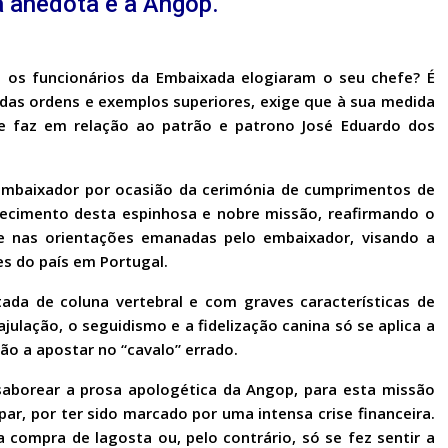
 anedota é a Angop.
o os funcionários da Embaixada elogiaram o seu chefe? É
 das ordens e exemplos superiores, exige que à sua medida
e faz em relação ao patrão e patrono José Eduardo dos
mbaixador por ocasião da cerimónia de cumprimentos de
ecimento desta espinhosa e nobre missão, reafirmando o
 nas orientações emanadas pelo embaixador, visando a
s do país em Portugal.
ada de coluna vertebral e com graves características de
julação, o seguidismo e a fidelização canina só se aplica a
ão a apostar no “cavalo” errado.
aborear a prosa apologética da Angop, para esta missão
ar, por ter sido marcado por uma intensa crise financeira.
 compra de lagosta ou, pelo contrário, só se fez sentir a