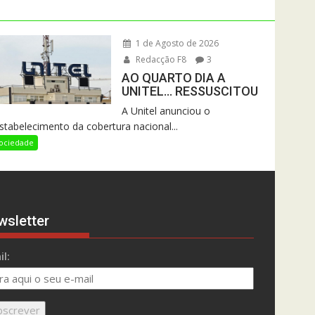
1 de Agosto de 2026
Redacção F8
3
AO QUARTO DIA A
UNITEL… RESSUSCITOU
A Unitel anunciou o
stabelecimento da cobertura nacional...
ociedade
wsletter
l: