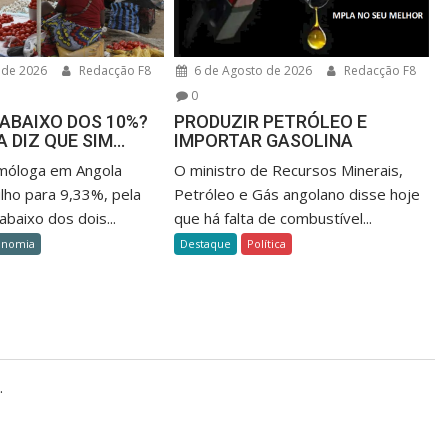
 de 2026
Redacção F8
6 de Agosto de 2026
Redacção F8
0
ABAIXO DOS 10%?
PRODUZIR PETRÓLEO E
A DIZ QUE SIM…
IMPORTAR GASOLINA
omóloga em Angola
O ministro de Recursos Minerais,
lho para 9,33%, pela
Petróleo e Gás angolano disse hoje
abaixo dos dois...
que há falta de combustível...
onomia
Destaque
Política
.