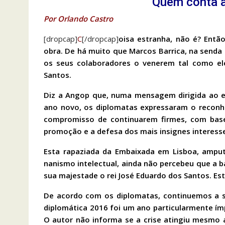
Quem conta a
Por Orlando Castro
[dropcap]
C
[/dropcap]
oisa estranha, não é? Entã
obra. De há muito que Marcos Barrica, na senda
os seus colaboradores o venerem tal como el
Santos.
Diz a Angop que, numa mensagem dirigida ao e
ano novo, os diplomatas expressaram o reconh
compromisso de continuarem firmes, com base
promoção e a defesa dos mais insignes interesse
Esta rapaziada da Embaixada em Lisboa, amput
nanismo intelectual, ainda não percebeu que a ba
sua majestade o rei José Eduardo dos Santos. Est
De acordo com os diplomatas, continuemos a s
diplomática 2016 foi um ano particularmente ímp
O autor não informa se a crise atingiu mesmo a