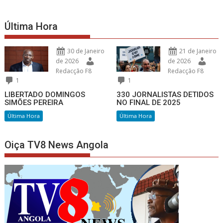
Última Hora
30 de Janeiro
21 de Janeiro
de 2026
de 2026
Redacção F8
Redacção F8
1
1
LIBERTADO DOMINGOS
330 JORNALISTAS DETIDOS
SIMÕES PEREIRA
NO FINAL DE 2025
Última Hora
Última Hora
Oiça TV8 News Angola