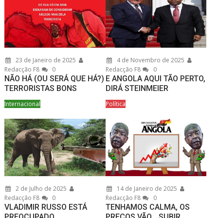
23 de Janeiro de 2025
4 de Novembro de 2025
Redacção F8
0
Redacção F8
0
NÃO HÁ (OU SERÁ QUE HÁ?)
E ANGOLA AQUI TÃO PERTO,
TERRORISTAS BONS
DIRÁ STEINMEIER
Internacional
Política
2 de Julho de 2025
14 de Janeiro de 2025
Redacção F8
0
Redacção F8
0
VLADIMIR RUSSO ESTÁ
TENHAMOS CALMA, OS
PREOCUPADO
PREÇOS VÃO… SUBIR