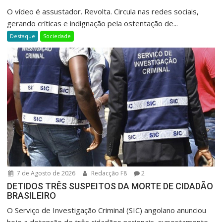
O vídeo é assustador. Revolta. Circula nas redes sociais,
gerando críticas e indignação pela ostentação de...
Destaque
Sociedade
7 de Agosto de 2026
Redacção F8
2
DETIDOS TRÊS SUSPEITOS DA MORTE DE CIDADÃO
BRASILEIRO
O Serviço de Investigação Criminal (SIC) angolano anunciou
hoje a detenção de três cidadãos nacionais, supostamente...