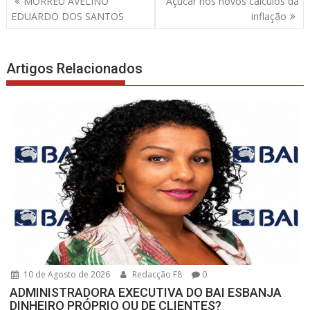
MORREU AVELINO
Açúcar nos novos cálculos da
de
EDUARDO DOS SANTOS
inflação
artigos
Artigos Relacionados
10 de Agosto de 2026
Redacção F8
0
ADMINISTRADORA EXECUTIVA DO BAI ESBANJA
DINHEIRO PRÓPRIO OU DE CLIENTES?