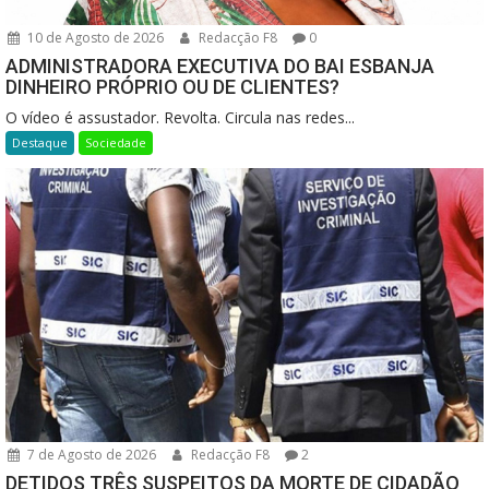
10 de Agosto de 2026
Redacção F8
0
ADMINISTRADORA EXECUTIVA DO BAI ESBANJA
DINHEIRO PRÓPRIO OU DE CLIENTES?
O vídeo é assustador. Revolta. Circula nas redes...
Destaque
Sociedade
7 de Agosto de 2026
Redacção F8
2
DETIDOS TRÊS SUSPEITOS DA MORTE DE CIDADÃO