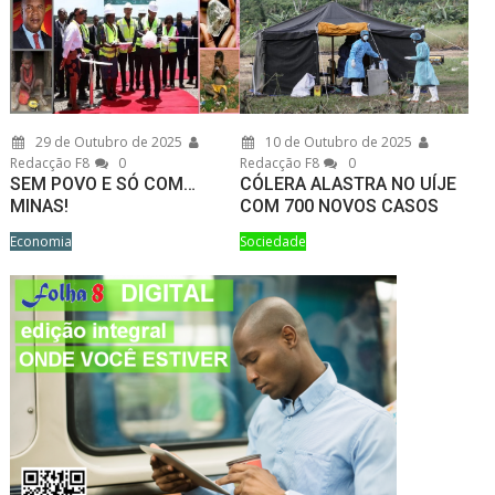
29 de Outubro de 2025
10 de Outubro de 2025
Redacção F8
0
Redacção F8
0
SEM POVO E SÓ COM…
CÓLERA ALASTRA NO UÍJE
MINAS!
COM 700 NOVOS CASOS
Economia
Sociedade