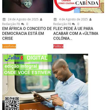
24 de Agosto de 2025
4 de Agosto de 2025
Redacção F8
0
Redacção F8
0
EM ÁFRICA O CONCEITO DE
FLEC PEDE À UE PARA
DEMOCRACIA ESTÁ EM
ACABAR COM A «ÚLTIMA
CRISE
COLÓNIA…
Lusofonia
Política