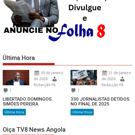
Última Hora
30 de Janeiro
21 de Janeiro
de 2026
de 2026
Redacção F8
Redacção F8
1
1
LIBERTADO DOMINGOS
330 JORNALISTAS DETIDOS
SIMÕES PEREIRA
NO FINAL DE 2025
Última Hora
Última Hora
Oiça TV8 News Angola