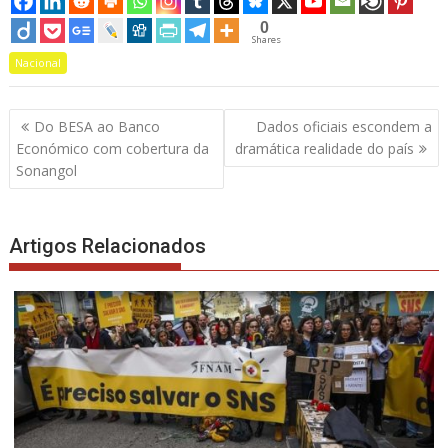
0
Shares
Nacional
Navegação
Do BESA ao Banco
Dados oficiais escondem a
de
Económico com cobertura da
dramática realidade do país
artigos
Sonangol
Artigos Relacionados