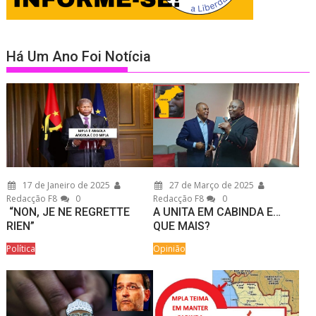
Há Um Ano Foi Notícia
17 de Janeiro de 2025
27 de Março de 2025
Redacção F8
0
Redacção F8
0
“NON, JE NE REGRETTE
A UNITA EM CABINDA E…
RIEN”
QUE MAIS?
Política
Opinião