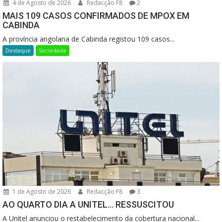
4 de Agosto de 2026
Redacção F8
2
MAIS 109 CASOS CONFIRMADOS DE MPOX EM
CABINDA
A província angolana de Cabinda registou 109 casos...
Destaque
Sociedade
1 de Agosto de 2026
Redacção F8
3
AO QUARTO DIA A UNITEL… RESSUSCITOU
A Unitel anunciou o restabelecimento da cobertura nacional...