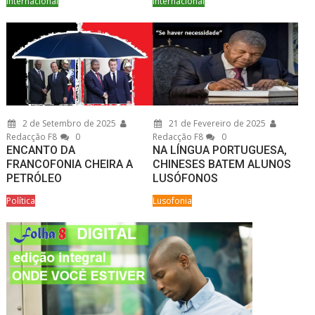
Internacional
Internacional
2 de Setembro de 2025
21 de Fevereiro de 2025
Redacção F8
0
Redacção F8
0
ENCANTO DA
NA LÍNGUA PORTUGUESA,
FRANCOFONIA CHEIRA A
CHINESES BATEM ALUNOS
PETRÓLEO
LUSÓFONOS
Política
Lusofonia