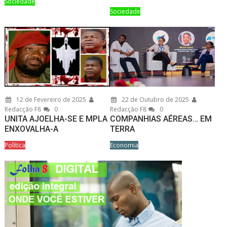
Sociedade
Sociedade
12 de Fevereiro de 2025
22 de Outubro de 2025
Redacção F8
0
Redacção F8
0
UNITA AJOELHA-SE E MPLA
COMPANHIAS AÉREAS… EM
ENXOVALHA-A
TERRA
Política
Economia