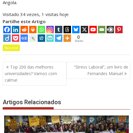
Angola.
Visitado 34 vezes, 1 visitas hoje
Partilhe este Artigo
0
Shares
Nacional
Navegação
Top 200 das melhores
“Stress Laboral”, um livro de
de
universidades? Vamos com
Fernandes Manuel
artigos
calma!
Artigos Relacionados