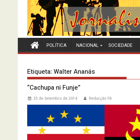
POLÍTICA
NACIONAL
SOCIEDADE
Etiqueta:
Walter Ananás
“Cachupa ni Funje”
25 de Setembro de 2014
Redacção F8