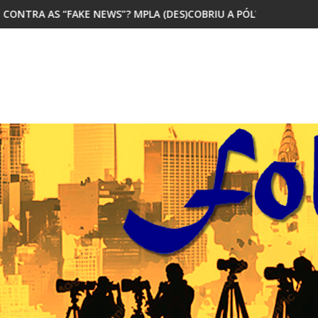
S”? MPLA (DES)COBRIU A PÓLVORA
MAIORIA DOS JOVENS AFRICANO