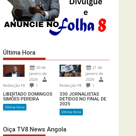
Última Hora
30 de
21 de
Janeiro de
Janeiro de
2026
2026
Redacção F8
1
Redacção F8
1
LIBERTADO DOMINGOS
330 JORNALISTAS
SIMÕES PEREIRA
DETIDOS NO FINAL DE
2025
Última Hora
Última Hora
Oiça TV8 News Angola