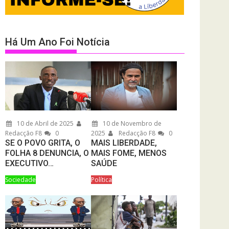
Há Um Ano Foi Notícia
10 de Abril de 2025
10 de Novembro de
Redacção F8
0
2025
Redacção F8
0
SE O POVO GRITA, O
MAIS LIBERDADE,
FOLHA 8 DENUNCIA, O
MAIS FOME, MENOS
EXECUTIVO…
SAÚDE
Sociedade
Política