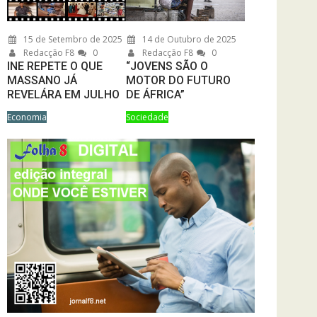
15 de Setembro de 2025
14 de Outubro de 2025
Redacção F8
0
Redacção F8
0
INE REPETE O QUE
“JOVENS SÃO O
MASSANO JÁ
MOTOR DO FUTURO
REVELÁRA EM JULHO
DE ÁFRICA”
Economia
Sociedade