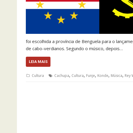
foi escolhida a província de Benguela para o lança
de cabo-verdianos. Segundo o músico, depois…
LEIA MAIS
,
,
,
,
,
Cultura
Cachupa
Cultura
Funje
Konde
Música
Rey 