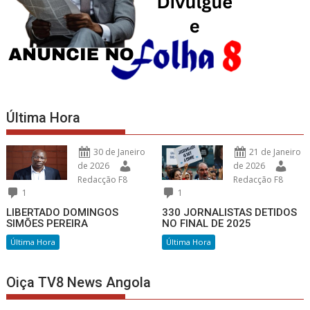
Última Hora
30 de Janeiro
21 de Janeiro
de 2026
de 2026
Redacção F8
Redacção F8
1
1
LIBERTADO DOMINGOS
330 JORNALISTAS DETIDOS
SIMÕES PEREIRA
NO FINAL DE 2025
Última Hora
Última Hora
Oiça TV8 News Angola