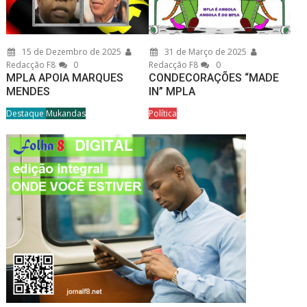
15 de Dezembro de 2025
31 de Março de 2025
Redacção F8
0
Redacção F8
0
MPLA APOIA MARQUES
CONDECORAÇÕES “MADE
MENDES
IN” MPLA
Destaque
Mukandas
Política