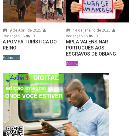
9 de Abril de 2025
14 de Janeiro de 2025
Redacção F8
0
Redacção F8
0
A POMPA TURÍSTICA DO
MPLA VAI ENSINAR
REINO
PORTUGUÊS AOS
ESCRAVOS DE OBIANG
Economia
Cultura