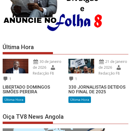
Última Hora
30 de Janeiro
21 de Janeiro
de 2026
de 2026
Redacção F8
Redacção F8
1
1
LIBERTADO DOMINGOS
330 JORNALISTAS DETIDOS
SIMÕES PEREIRA
NO FINAL DE 2025
Última Hora
Última Hora
Oiça TV8 News Angola