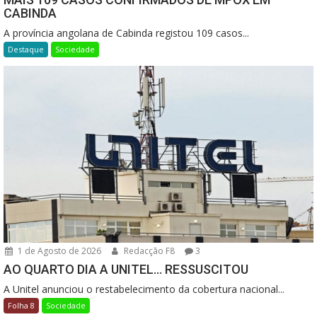
CABINDA
A província angolana de Cabinda registou 109 casos...
Destaque
Sociedade
1 de Agosto de 2026
Redacção F8
3
AO QUARTO DIA A UNITEL… RESSUSCITOU
A Unitel anunciou o restabelecimento da cobertura nacional...
Folha 8
Sociedade