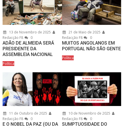
13 de Novembro de 2025
21 de Maio de 2025
Redacção F8
0
Redacção F8
0
ADÃO DE ALMEIDA SERÁ
MUITOS ANGOLANOS EM
PRESIDENTE DA
PORTUGAL NÃO SÃO GENTE
ASSEMBLEIA NACIONAL
Política
Política
11 de Outubro de 2025
10 de Novembro de 2025
Redacção F8
0
Redacção F8
0
E O NOBEL DA PAZ (OU DA
SUMPTUOSIDADE DO