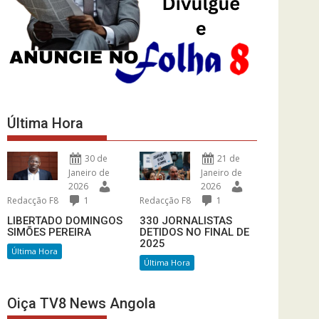
Última Hora
30 de
21 de
Janeiro de
Janeiro de
2026
2026
Redacção F8
1
Redacção F8
1
LIBERTADO DOMINGOS
330 JORNALISTAS
SIMÕES PEREIRA
DETIDOS NO FINAL DE
2025
Última Hora
Última Hora
Oiça TV8 News Angola