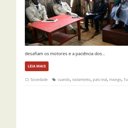
desafiam os motores e a paciência dos…
LEIA MAIS
,
,
,
,
Sociedade
cuando
isolamento
país real
rivungo
Tu