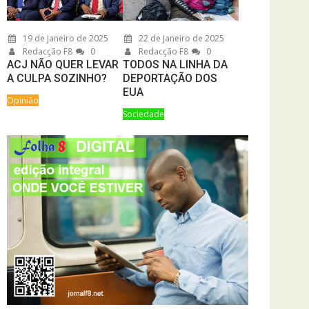
19 de Janeiro de 2025
22 de Janeiro de 2025
Redacção F8
0
Redacção F8
0
ACJ NÃO QUER LEVAR
TODOS NA LINHA DA
A CULPA SOZINHO?
DEPORTAÇÃO DOS
EUA
Opinião
Sociedade