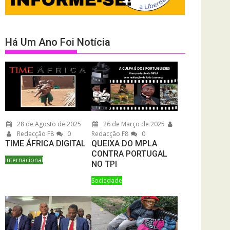
Há Um Ano Foi Notícia
28 de Agosto de 2025
26 de Março de 2025
Redacção F8
0
Redacção F8
0
TIME ÁFRICA DIGITAL
QUEIXA DO MPLA
CONTRA PORTUGAL
Internacional
NO TPI
Sociedade