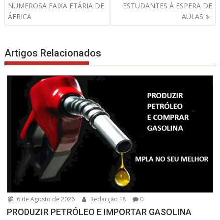
de
NUMEROSA FAIXA ETÁRIA DE
ESTUDANTES À ESPERA DE
artigos
ÁFRICA
AULAS
Artigos Relacionados
6 de Agosto de 2026
Redacção F8
0
PRODUZIR PETRÓLEO E IMPORTAR GASOLINA