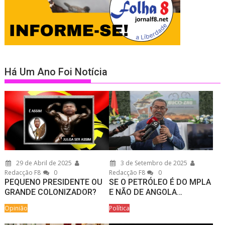
Há Um Ano Foi Notícia
29 de Abril de 2025
3 de Setembro de 2025
Redacção F8
0
Redacção F8
0
PEQUENO PRESIDENTE OU
SE O PETRÓLEO É DO MPLA
GRANDE COLONIZADOR?
E NÃO DE ANGOLA…
Opinião
Política