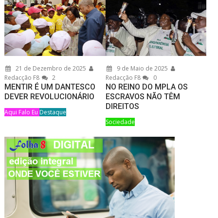
21 de Dezembro de 2025
9 de Maio de 2025
Redacção F8
2
Redacção F8
0
MENTIR É UM DANTESCO
NO REINO DO MPLA OS
DEVER REVOLUCIONÁRIO
ESCRAVOS NÃO TÊM
DIREITOS
Aqui Falo Eu
Destaque
Sociedade