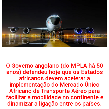
O Governo angolano (do MPLA há 50
anos) defendeu hoje que os Estados
africanos devem acelerar a
implementação do Mercado Único
Africano de Transporte Aéreo para
facilitar a mobilidade no continente e
dinamizar a ligação entre os países.