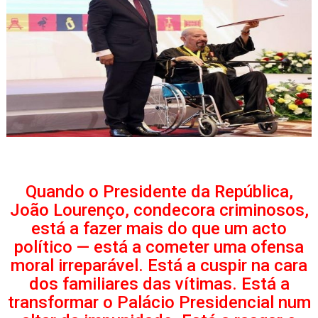
Quando o Presidente da República,
João Lourenço, condecora criminosos,
está a fazer mais do que um acto
político — está a cometer uma ofensa
moral irreparável. Está a cuspir na cara
dos familiares das vítimas. Está a
transformar o Palácio Presidencial num