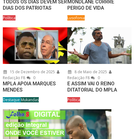
TODOS OS DIAS DEVEM SER
MONDLANE CORRRE
DIAS DOS PATRIOTAS
PERIGO DE VIDA
Política
Lusofonia
15 de Dezembro de 2025
8 de Maio de 2025
Redacção F8
0
Redacção F8
0
MPLA APOIA MARQUES
E ASSIM VAI O REINO
MENDES
DITATORIAL DO MPLA
Destaque
Mukandas
Política