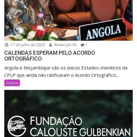
17 de Julho de 2026
Redacção F8
1
CALENDAS ESPERAM PELO ACORDO
ORTOGRÁFICO
Angola e Moçambique são os únicos Estados-membros da
CPLP que ainda não ratificaram o Acordo Ortográfico...
Cultura