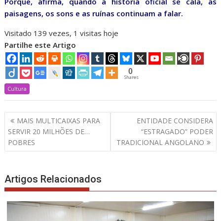
Porque, afirma, quando a história oficial se cala, as
paisagens, os sons e as ruínas continuam a falar.
Visitado 139 vezes, 1 visitas hoje
Partilhe este Artigo
0
Shares
Cultura
Navegação
MAIS MULTICAIXAS PARA
ENTIDADE CONSIDERA
de
SERVIR 20 MILHÕES DE…
“ESTRAGADO” PODER
artigos
POBRES
TRADICIONAL ANGOLANO
Artigos Relacionados