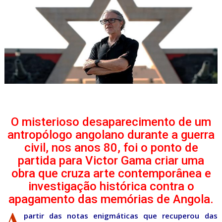
O misterioso desaparecimento de um
antropólogo angolano durante a guerra
civil, nos anos 80, foi o ponto de
partida para Victor Gama criar uma
obra que cruza arte contemporânea e
investigação histórica contra o
apagamento das memórias de Angola.
A
partir das notas enigmáticas que recuperou das