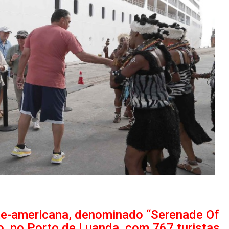
rte-americana, denominado “Serenade Of
o, no Porto de Luanda, com 767 turistas