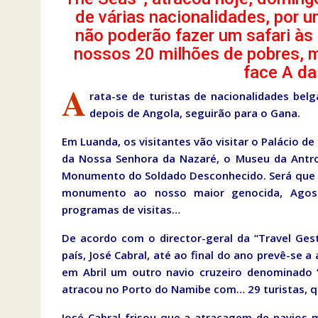
de várias nacionalidades, por 
não poderão fazer um safari às
nossos 20 milhões de pobres, 
face A da
A
rata-se de turistas de nacionalidades bel
depois de Angola, seguirão para o Gana.
Em Luanda, os visitantes vão visitar o Palácio de
da Nossa Senhora da Nazaré, o Museu da Antro
Monumento do Soldado Desconhecido. Será que 
monumento ao nosso maior genocida, Agost
programas de visitas…
De acordo com o director-geral da “Travel Ges
país, José Cabral, até ao final do ano prevê-se
em Abril um outro navio cruzeiro denominado “
atracou no Porto do Namibe com… 29 turistas, qu
José Cabral frisou que a atracagem de navios