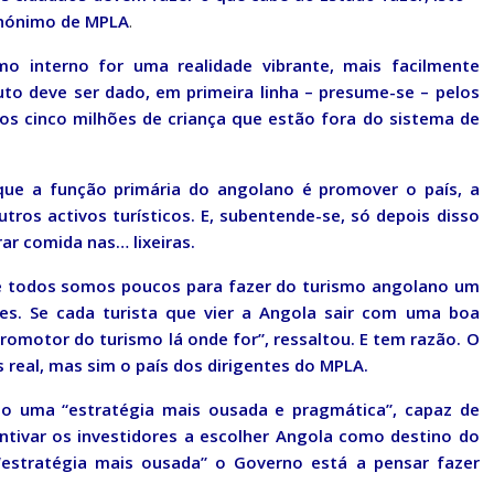
inónimo de MPLA
.
 interno for uma realidade vibrante, mais facilmente
uto deve ser dado, em primeira linha – presume-se – pelos
os cinco milhões de criança que estão fora do sistema de
que a função primária do angolano é promover o país, a
outros activos turísticos. E, subentende-se, só depois disso
r comida nas… lixeiras.
 e todos somos poucos para fazer do turismo angolano um
s. Se cada turista que vier a Angola sair com uma boa
omotor do turismo lá onde for”, ressaltou. E tem razão. O
 real, mas sim o país dos dirigentes do MPLA.
io uma “estratégia mais ousada e pragmática”, capaz de
ntivar os investidores a escolher Angola como destino do
“estratégia mais ousada” o Governo está a pensar fazer