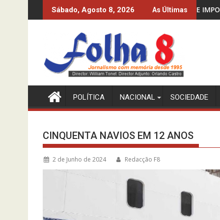
Skip
QUE SIM…
PRODUZIR PETRÓLEO E IMPORTAR GASOLINA
Sábado, Agosto 8, 2026
As Últimas
to
content
POLÍTICA
NACIONAL
SOCIEDADE
CINQUENTA NAVIOS EM 12 ANOS
2 de Junho de 2024
Redacção F8