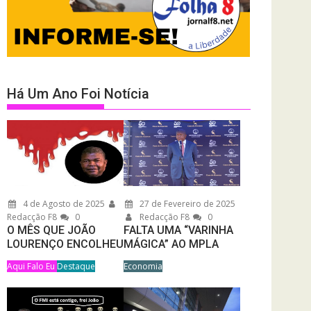
Há Um Ano Foi Notícia
4 de Agosto de 2025
27 de Fevereiro de 2025
Redacção F8
0
Redacção F8
0
O MÊS QUE JOÃO
FALTA UMA “VARINHA
LOURENÇO ENCOLHEU
MÁGICA” AO MPLA
Aqui Falo Eu
Destaque
Economia