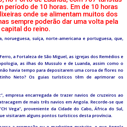
um período de 10 horas. Em de 10 horas
 lixeiras onde se alimentam muitos dos
mas sempre poderão dar uma volta pela
 capital do reino.
ga, norueguesa, suíça, norte-americana e portuguesa, que,
 Ferro, a Fortaleza de São Miguel, as igrejas dos Remédios e
pologia, as ilhas do Mussulo e de Luanda, assim como o
não havia tempo para depositarem uma coroa de flores no
inho Neto? Os guias turísticos têm de aprimorar os
t”, empresa encarregada de trazer navios de cruzeiros ao
 a atracagem de mais três navios em Angola. Recorde-se que
CH Vega”, proveniente da Cidade do Cabo, África do Sul,
e visitaram alguns pontos turísticos desta província.
 marca a promoção ou o marketing gratuito, e que Angola