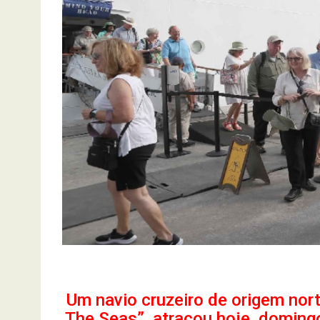
Um navio cruzeiro de origem no
The Seas”, atracou hoje, doming