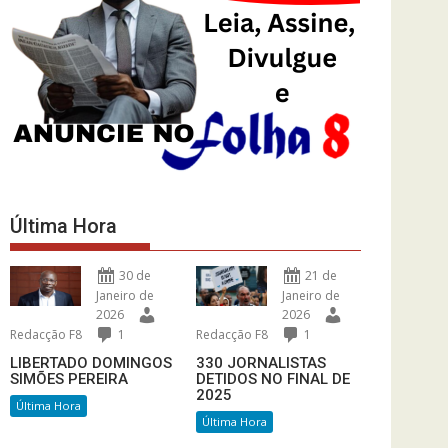
Última Hora
30 de
21 de
Janeiro de
Janeiro de
2026
2026
Redacção F8
1
Redacção F8
1
LIBERTADO DOMINGOS
330 JORNALISTAS
SIMÕES PEREIRA
DETIDOS NO FINAL DE
2025
Última Hora
Última Hora