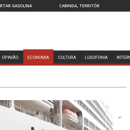
CABINDA, TERRITÓRIO SEM PAZ E A FLEC-FAC LÁ ESTÁ… DE 
L
OPINIÃO
ECONOMIA
CULTURA
LUSOFONIA
INTER