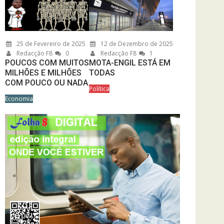
25 de Fevereiro de 2025
12 de Dezembro de 2025
Redacção F8
0
Redacção F8
1
POUCOS COM MUITOS
MOTA-ENGIL ESTÁ EM
MILHÕES E MILHÕES
TODAS
COM POUCO OU NADA
Política
Economia