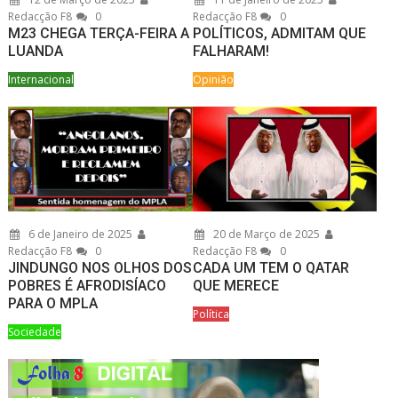
Redacção F8
0
Redacção F8
0
M23 CHEGA TERÇA-FEIRA A
POLÍTICOS, ADMITAM QUE
LUANDA
FALHARAM!
Internacional
Opinião
6 de Janeiro de 2025
20 de Março de 2025
Redacção F8
0
Redacção F8
0
JINDUNGO NOS OLHOS DOS
CADA UM TEM O QATAR
POBRES É AFRODISÍACO
QUE MERECE
PARA O MPLA
Política
Sociedade