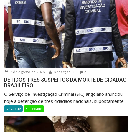
7 de Agosto de 2026
Redacção F8
2
DETIDOS TRÊS SUSPEITOS DA MORTE DE CIDADÃO
BRASILEIRO
O Serviço de Investigação Criminal (SIC) angolano anunciou
hoje a detenção de três cidadãos nacionais, supostamente...
Destaque
Sociedade