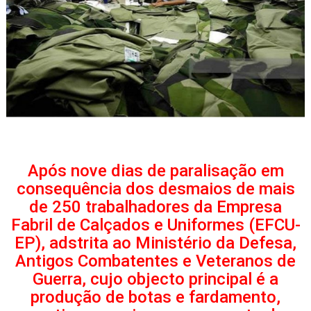
Após nove dias de paralisação em
consequência dos desmaios de mais
de 250 trabalhadores da Empresa
Fabril de Calçados e Uniformes (EFCU-
EP), adstrita ao Ministério da Defesa,
Antigos Combatentes e Veteranos de
Guerra, cujo objecto principal é a
produção de botas e fardamento,