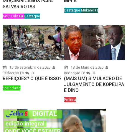
MOÇAMBICANOS PARA
MPLA
SALVAR ROTAS
Destaque
Mukandas
Aqui Falo Eu
Destaque
15 de Setembro de 2025
13 de Maio de 2025
Redacção F8
0
Redacção F8
0
REFEIÇÕES? O QUE É ISSO?
(MAIS UM) SIMULACRO DE
JULGAMENTO DE KOPELIPA
Sociedade
E DINO
Política