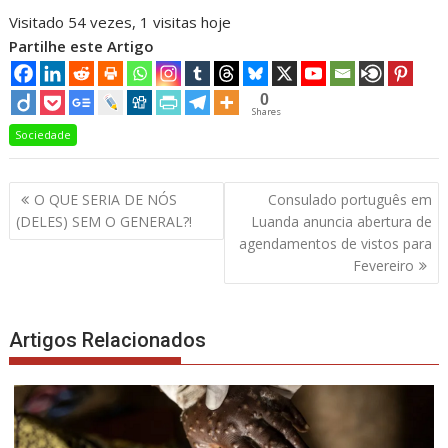
Visitado 54 vezes, 1 visitas hoje
Partilhe este Artigo
0
Shares
Sociedade
Navegação
O QUE SERIA DE NÓS
Consulado português em
de
(DELES) SEM O GENERAL?!
Luanda anuncia abertura de
artigos
agendamentos de vistos para
Fevereiro
Artigos Relacionados