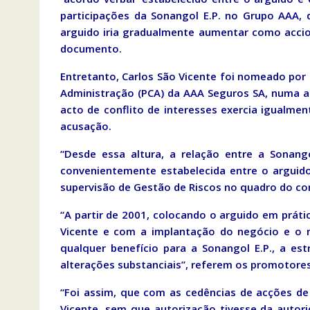
participações da Sonangol E.P. no Grupo AAA, d
arguido iria gradualmente aumentar como accio
documento.
Entretanto, Carlos São Vicente foi nomeado por
Administração (PCA) da AAA Seguros SA, numa 
acto de conflito de interesses exercia igualment
acusação.
“Desde essa altura, a relação entre a Sonang
convenientemente estabelecida entre o arguido
supervisão de Gestão de Riscos no quadro do con
“A partir de 2001, colocando o arguido em práti
Vicente e com a implantação do negócio e o 
qualquer benefício para a Sonangol E.P., a es
alterações substanciais”, referem os promotores
“Foi assim, que com as cedências de acções de
Vicente, sem que autorização tivesse da autor