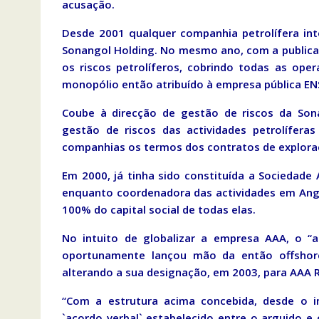
acusação.
Desde 2001 qualquer companhia petrolífera int
Sonangol Holding. No mesmo ano, com a publicaç
os riscos petrolíferos, cobrindo todas as ope
monopólio então atribuído à empresa pública EN
Coube à direcção de gestão de riscos da Sona
gestão de riscos das actividades petrolífera
companhias os termos dos contratos de explora
Em 2000, já tinha sido constituída a Sociedade
enquanto coordenadora das actividades em Angol
100% do capital social de todas elas.
No intuito de globalizar a empresa AAA, o “a
oportunamente lançou mão da então offshore 
alterando a sua designação, em 2003, para AAA R
“Com a estrutura acima concebida, desde o in
`acordo verbal` estabelecido entre o arguido e