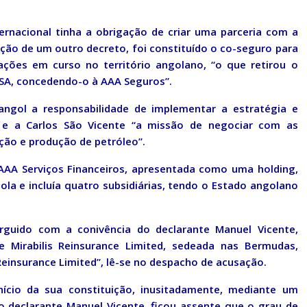
ernacional tinha a obrigação de criar uma parceria com a
ão de um outro decreto, foi constituído o co-seguro para
rações em curso no território angolano, “o que retirou o
SA, concedendo-o à AAA Seguros”.
ngol a responsabilidade de implementar a estratégia e
s e a Carlos São Vicente “a missão de negociar com as
ção e produção de petróleo”.
 AAA Serviços Financeiros, apresentada como uma holding,
a e incluía quatro subsidiárias, tendo o Estado angolano
rguido com a conivência do declarante Manuel Vicente,
Mirabilis Reinsurance Limited, sedeada nas Bermudas,
einsurance Limited”, lê-se no despacho de acusação.
ício da sua constituição, inusitadamente, mediante um
 o declarante Manuel Vicente, ficou assente que o grau de