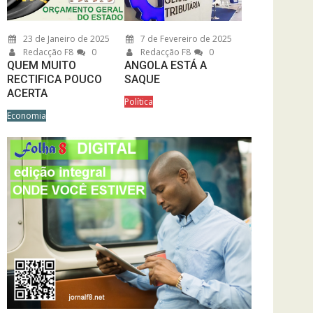
23 de Janeiro de 2025
7 de Fevereiro de 2025
Redacção F8
0
Redacção F8
0
QUEM MUITO
ANGOLA ESTÁ A
RECTIFICA POUCO
SAQUE
ACERTA
Política
Economia