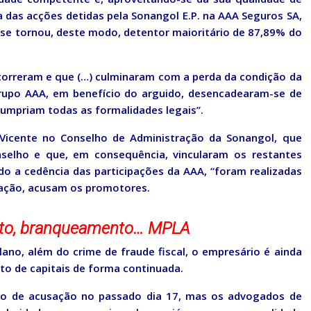
a das acções detidas pela Sonangol E.P. na AAA Seguros SA,
se tornou, deste modo, detentor maioritário de 87,89% do
ocorreram e que (…) culminaram com a perda da condição da
grupo AAA, em benefício do arguido, desencadearam-se de
cumpriam todas as formalidades legais”.
 Vicente no Conselho de Administração da Sonangol, que
selho e que, em consequência, vincularam os restantes
do a cedência das participações da AAA, “foram realizadas
ração, acusam os promotores.
lato, branqueamento… MPLA
ano, além do crime de fraude fiscal, o empresário é ainda
o de capitais de forma continuada.
acho de acusação no passado dia 17, mas os advogados de