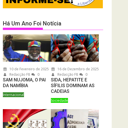
Há Um Ano Foi Notícia
10 de Fevereiro de 2025
16 de Dezembro de 2025
Redacção F8
0
Redacção F8
0
SAM NUJOMA, O PAI
SIDA, HEPATITE E
DA NAMÍBIA
SÍFILIS DOMINAM AS
CADEIAS
Internacional
Sociedade