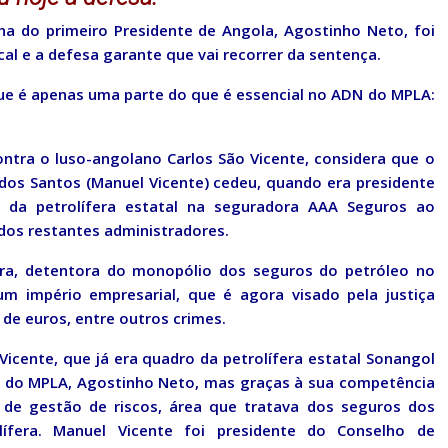
lha do primeiro Presidente de Angola, Agostinho Neto, foi
al e a defesa garante que vai recorrer da sentença.
que é apenas uma parte do que é essencial no ADN do MPLA:
ntra o luso-angolano Carlos São Vicente, considera que o
dos Santos (Manuel Vicente) cedeu, quando era presidente
o da petrolífera estatal na seguradora AAA Seguros ao
dos restantes administradores.
ora, detentora do monopólio dos seguros do petróleo no
 um império empresarial, que é agora visado pela justiça
 de euros, entre outros crimes.
icente, que já era quadro da petrolífera estatal Sonangol
al do MPLA, Agostinho Neto, mas graças à sua competência
r de gestão de riscos, área que tratava dos seguros dos
lífera. Manuel Vicente foi presidente do Conselho de