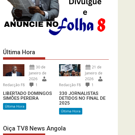
Última Hora
30 de
21 de
Janeiro de
Janeiro de
2026
2026
Redacção F8
1
Redacção F8
1
LIBERTADO DOMINGOS
330 JORNALISTAS
SIMÕES PEREIRA
DETIDOS NO FINAL DE
2025
Última Hora
Última Hora
Oiça TV8 News Angola