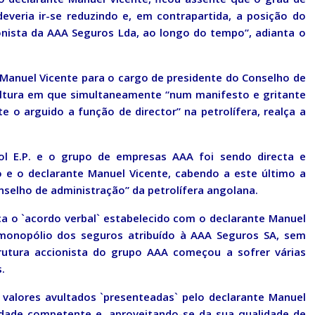
everia ir-se reduzindo e, em contrapartida, a posição do
nista da AAA Seguros Lda, ao longo do tempo”, adianta o
 Manuel Vicente para o cargo de presidente do Conselho de
altura em que simultaneamente “num manifesto e gritante
e o arguido a função de director” na petrolífera, realça a
ol E.P. e o grupo de empresas AAA foi sendo directa e
 e o declarante Manuel Vicente, cabendo a este último a
selho de administração” da petrolífera angolana.
ca o `acordo verbal` estabelecido com o declarante Manuel
monopólio dos seguros atribuído à AAA Seguros SA, sem
trutura accionista do grupo AAA começou a sofrer várias
.
 valores avultados `presenteadas` pelo declarante Manuel
idade competente e, aproveitando-se da sua qualidade de