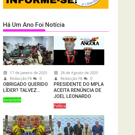
Há Um Ano Foi Notícia
17 de Janeiro de 2025
28 de Agosto de 2025
Redacção F8
0
Redacção F8
0
OBRIGADO QUERIDO
PRESIDENTE DO MPLA
LÍDER? TALVEZ…
ACEITA RENÚNCIA DE
JOEL LEONARDO
Sociedade
Política