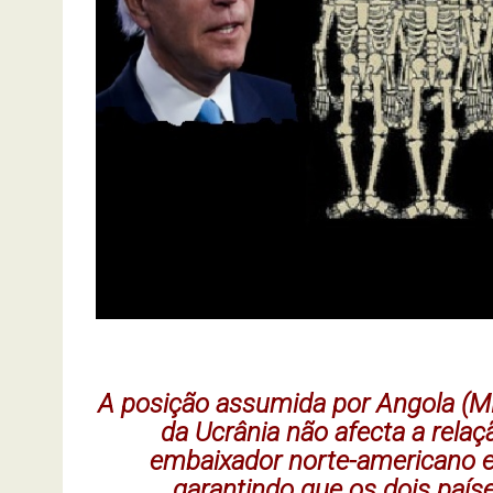
A posição assumida por Angola (M
da Ucrânia não afecta a rela
embaixador norte-americano e
garantindo que os dois paíse