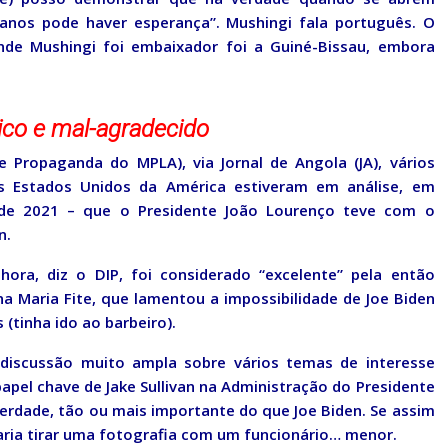
canos pode haver esperança”. Mushingi fala português. O
onde Mushingi foi embaixador foi a Guiné-Bissau, embora
rico e mal-agradecido
Propaganda do MPLA), via Jornal de Angola (JA), vários
 Estados Unidos da América estiveram em análise, em
de 2021 – que o Presidente João Lourenço teve com o
n.
ra, diz o DIP, foi considerado “excelente” pela então
 Maria Fite, que lamentou a impossibilidade de Joe Biden
(tinha ido ao barbeiro).
 discussão muito ampla sobre vários temas de interesse
apel chave de Jake Sullivan na Administração do Presidente
na verdade, tão ou mais importante do que Joe Biden. Se assim
aria tirar uma fotografia com um funcionário… menor.