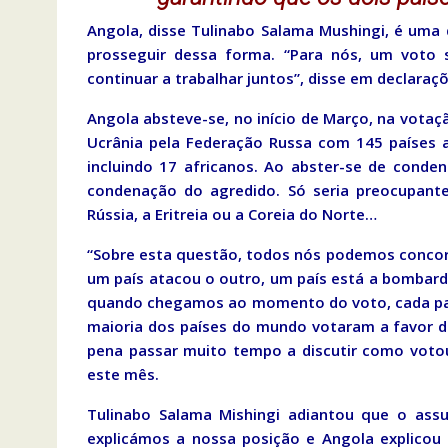
Angola, disse Tulinabo Salama Mushingi, é uma 
prosseguir dessa forma. “Para nós, um voto 
continuar a trabalhar juntos”, disse em declaraçõ
Angola absteve-se, no início de Março, na vota
Ucrânia pela Federação Russa com 145 países a 
incluindo 17 africanos. Ao abster-se de conde
condenação do agredido. Só seria preocupant
Rússia, a Eritreia ou a Coreia do Norte…
“Sobre esta questão, todos nós podemos concor
um país atacou o outro, um país está a bombarde
quando chegamos ao momento do voto, cada país 
maioria dos países do mundo votaram a favor d
pena passar muito tempo a discutir como votou
este mês.
Tulinabo Salama Mishingi adiantou que o ass
explicámos a nossa posição e Angola explicou