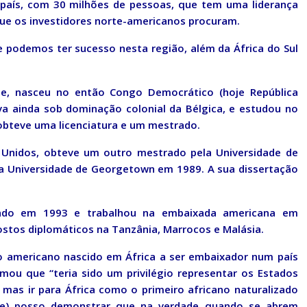
 país, com 30 milhões de pessoas, que tem uma liderança
que os investidores norte-americanos procuram.
e podemos ter sucesso nesta região, além da África do Sul
de, nasceu no então Congo Democrático (hoje República
a ainda sob dominação colonial da Bélgica, e estudou no
obteve uma licenciatura e um mestrado.
s Unidos, obteve um outro mestrado pela Universidade de
a Universidade de Georgetown em 1989. A sua dissertação
tado em 1993 e trabalhou na embaixada americana em
tos diplomáticos na Tanzânia, Marrocos e Malásia.
ão americano nascido em África a ser embaixador num país
mou que “teria sido um privilégio representar os Estados
mas ir para África como o primeiro africano naturalizado
ue) posso demonstrar que na verdade quando se abrem