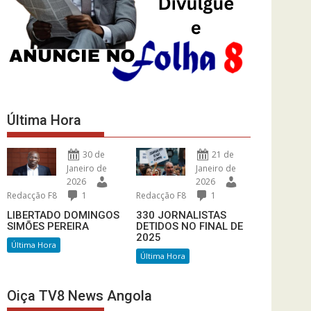
Última Hora
30 de
21 de
Janeiro de
Janeiro de
2026
2026
Redacção F8
1
Redacção F8
1
LIBERTADO DOMINGOS
330 JORNALISTAS
SIMÕES PEREIRA
DETIDOS NO FINAL DE
2025
Última Hora
Última Hora
Oiça TV8 News Angola