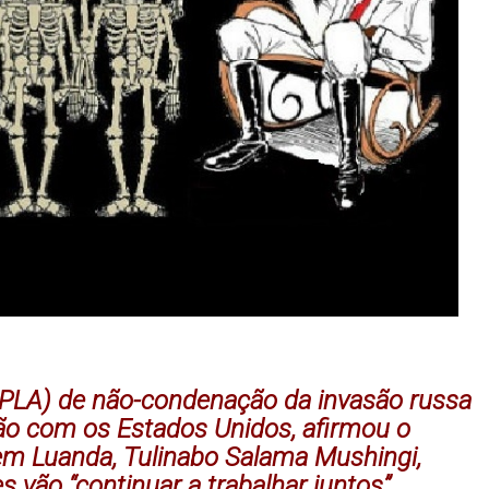
PLA) de não-condenação da invasão russa
ção com os Estados Unidos, afirmou o
m Luanda, Tulinabo Salama Mushingi,
s vão “continuar a trabalhar juntos”.