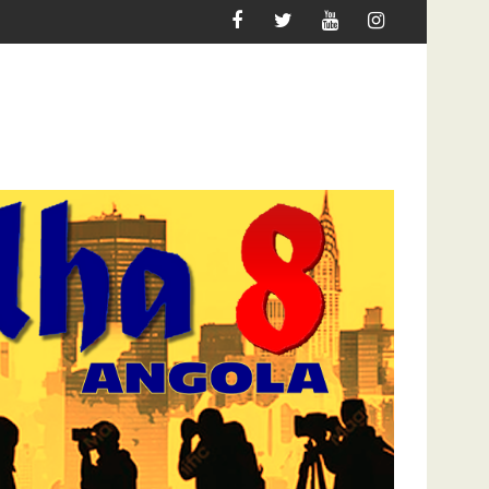
LEC-FAC LÁ ESTÁ… DE PÉ
LEI CONTRA AS “FAKE NEWS”? MPLA (DES)C