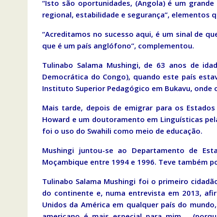
“Isto são oportunidades, (Angola) é um grande
regional, estabilidade e segurança”, elementos 
“Acreditamos no sucesso aqui, é um sinal de qu
que é um país anglófono”, complementou.
Tulinabo Salama Mushingi, de 63 anos de ida
Democrática do Congo), quando este país estav
Instituto Superior Pedagógico em Bukavu, onde 
Mais tarde, depois de emigrar para os Estado
Howard e um doutoramento em Linguísticas pel
foi o uso do Swahili como meio de educação.
Mushingi juntou-se ao Departamento de Es
Moçambique entre 1994 e 1996. Teve também pos
Tulinabo Salama Mushingi foi o primeiro cidad
do continente e, numa entrevista em 2013, afir
Unidos da América em qualquer país do mundo, 
americano é mais especial para mim…. (porq