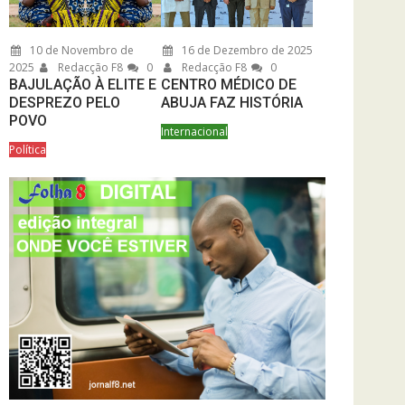
10 de Novembro de
16 de Dezembro de 2025
2025
Redacção F8
0
Redacção F8
0
BAJULAÇÃO À ELITE E
CENTRO MÉDICO DE
DESPREZO PELO
ABUJA FAZ HISTÓRIA
POVO
Internacional
Política