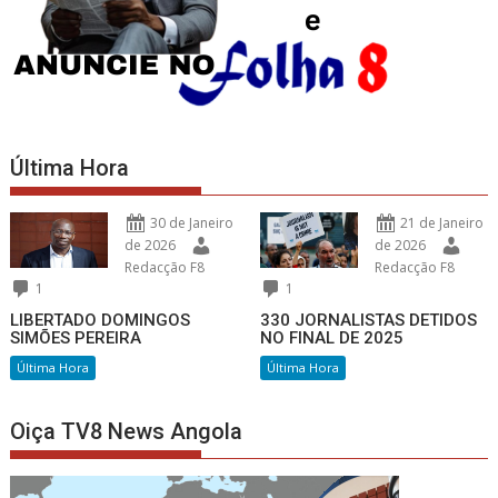
Última Hora
30 de Janeiro
21 de Janeiro
de 2026
de 2026
Redacção F8
Redacção F8
1
1
LIBERTADO DOMINGOS
330 JORNALISTAS DETIDOS
SIMÕES PEREIRA
NO FINAL DE 2025
Última Hora
Última Hora
Oiça TV8 News Angola