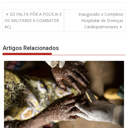
Navegação
SÓ FALTA PÔR A POLÍCIA E
Inaugurado o Complexo
de
OS MILITARES A COMBATER
Hospitalar de Doenças
artigos
ACJ
Cardiopulmonares
Artigos Relacionados