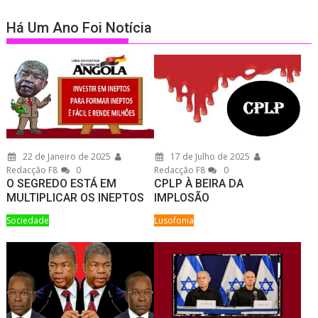
Há Um Ano Foi Notícia
22 de Janeiro de 2025
17 de Julho de 2025
Redacção F8
0
Redacção F8
0
O SEGREDO ESTÁ EM
CPLP À BEIRA DA
MULTIPLICAR OS INEPTOS
IMPLOSÃO
Sociedade
Lusofonia