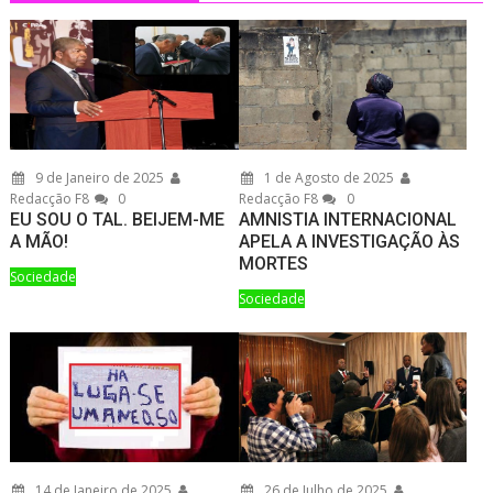
9 de Janeiro de 2025
1 de Agosto de 2025
Redacção F8
0
Redacção F8
0
EU SOU O TAL. BEIJEM-ME
AMNISTIA INTERNACIONAL
A MÃO!
APELA A INVESTIGAÇÃO ÀS
MORTES
Sociedade
Sociedade
14 de Janeiro de 2025
26 de Julho de 2025