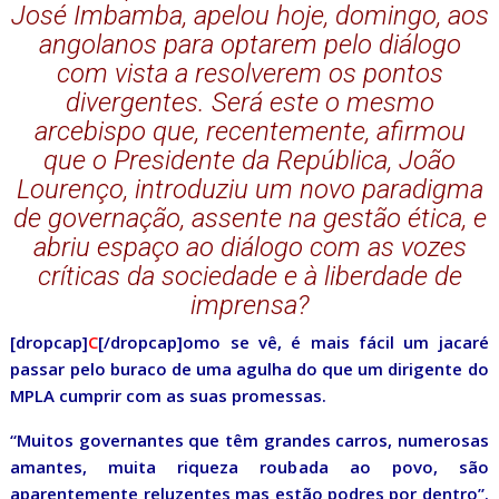
José Imbamba, apelou hoje, domingo, aos
angolanos para optarem pelo diálogo
com vista a resolverem os pontos
divergentes. Será este o mesmo
arcebispo que, recentemente, afirmou
que o Presidente da República, João
Lourenço, introduziu um novo paradigma
de governação, assente na gestão ética, e
abriu espaço ao diálogo com as vozes
críticas da sociedade e à liberdade de
imprensa?
[dropcap]
C
[/dropcap]omo se vê, é mais fácil um jacaré
passar pelo buraco de uma agulha do que um dirigente do
MPLA cumprir com as suas promessas.
“Muitos governantes que têm grandes carros, numerosas
amantes, muita riqueza roubada ao povo, são
aparentemente reluzentes mas estão podres por dentro”.