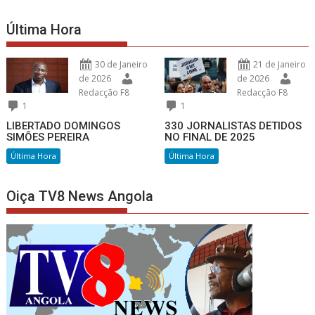
Última Hora
30 de Janeiro
21 de Janeiro
de 2026
de 2026
Redacção F8
Redacção F8
1
1
LIBERTADO DOMINGOS
330 JORNALISTAS DETIDOS
SIMÕES PEREIRA
NO FINAL DE 2025
Última Hora
Última Hora
Oiça TV8 News Angola