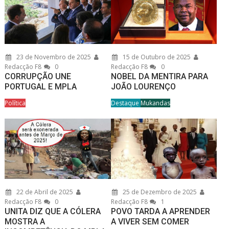
23 de Novembro de 2025
15 de Outubro de 2025
Redacção F8
0
Redacção F8
0
CORRUPÇÃO UNE
NOBEL DA MENTIRA PARA
PORTUGAL E MPLA
JOÃO LOURENÇO
Política
Destaque
Mukandas
22 de Abril de 2025
25 de Dezembro de 2025
Redacção F8
0
Redacção F8
1
UNITA DIZ QUE A CÓLERA
POVO TARDA A APRENDER
MOSTRA A
A VIVER SEM COMER