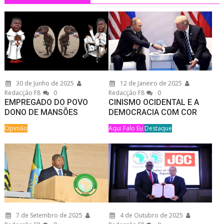
30 de Junho de 2025
12 de Janeiro de 2025
Redacção F8
0
Redacção F8
0
EMPREGADO DO POVO
CINISMO OCIDENTAL E A
DONO DE MANSÕES
DEMOCRACIA COM COR
Opinião
Aqui Falo Eu
Destaque
7 de Setembro de 2025
4 de Outubro de 2025