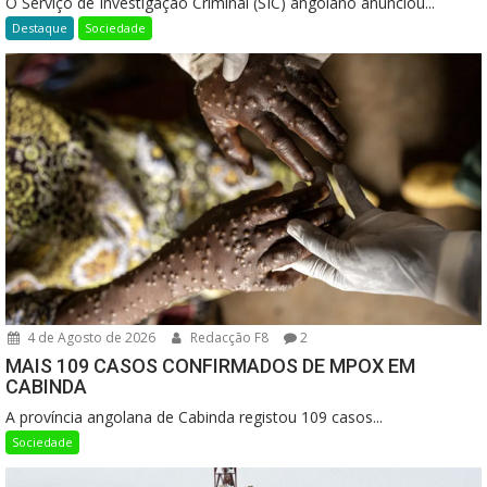
O Serviço de Investigação Criminal (SIC) angolano anunciou...
Destaque
Sociedade
4 de Agosto de 2026
Redacção F8
2
MAIS 109 CASOS CONFIRMADOS DE MPOX EM
CABINDA
A província angolana de Cabinda registou 109 casos...
Sociedade