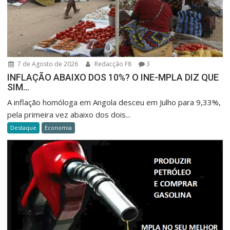
7 de Agosto de 2026
Redacção F8
3
INFLAÇÃO ABAIXO DOS 10%? O INE-MPLA DIZ QUE
SIM…
A inflação homóloga em Angola desceu em Julho para 9,33%,
pela primeira vez abaixo dos dois...
Destaque
Economia