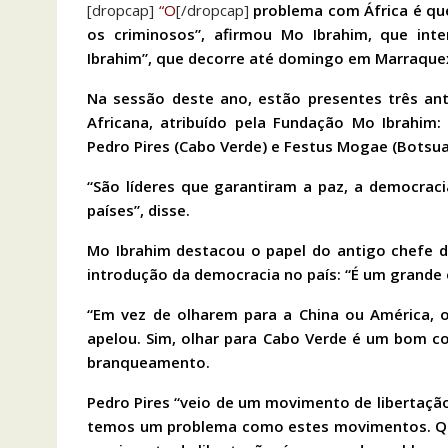
[dropcap]
“O
[/dropcap]
problema com África é que
os criminosos”, afirmou Mo Ibrahim, que in
Ibrahim”, que decorre até domingo em Marraque
Na sessão deste ano, estão presentes três ant
Africana, atribuído pela Fundação Mo Ibrahim
Pedro Pires (Cabo Verde) e Festus Mogae (Botsua
“São líderes que garantiram a paz, a democrac
países”, disse.
Mo Ibrahim destacou o papel do antigo chefe d
introdução da democracia no país: “É um grande 
“Em vez de olharem para a China ou América, 
apelou. Sim, olhar para Cabo Verde é um bom co
branqueamento.
Pedro Pires “veio de um movimento de libertação
temos um problema como estes movimentos. Qu