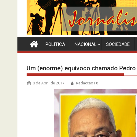
POLÍTICA
NACIONAL
SOCIEDADE
Um (enorme) equívoco chamado Pedro 
8 de Abril de 2017
Redacção F8