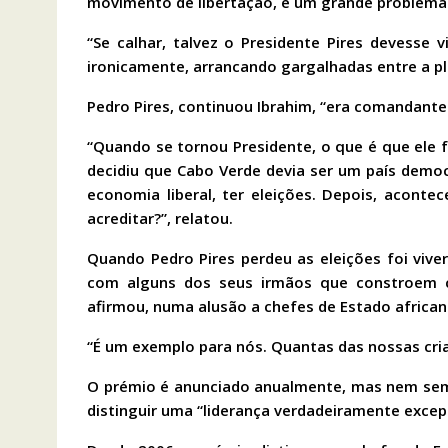
movimento de libertação, é um grande problema 
“Se calhar, talvez o Presidente Pires devesse v
ironicamente, arrancando gargalhadas entre a pl
Pedro Pires, continuou Ibrahim, “era comandant
“Quando se tornou Presidente, o que é que ele 
decidiu que Cabo Verde devia ser um país democr
economia liberal, ter eleições. Depois, aconte
acreditar?”, relatou.
Quando Pedro Pires perdeu as eleições foi vive
com alguns dos seus irmãos que constroem ca
afirmou, numa alusão a chefes de Estado afric
“É um exemplo para nós. Quantas das nossas cri
O prémio é anunciado anualmente, mas nem sem
distinguir uma “liderança verdadeiramente excep