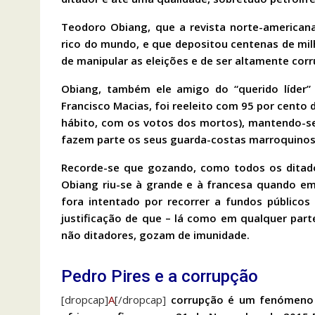
Teodoro Obiang, que a revista norte-american
rico do mundo, e que depositou centenas de mil
de manipular as eleições e de ser altamente corr
Obiang, também ele amigo do “querido líder”
Francisco Macias, foi reeleito com 95 por cent
hábito, com os votos dos mortos), mantendo-se
fazem parte os seus guarda-costas marroquinos
Recorde-se que gozando, como todos os ditado
Obiang riu-se à grande e à francesa quando em
fora intentado por recorrer a fundos públicos
justificação de que – lá como em qualquer par
não ditadores, gozam de imunidade.
Pedro Pires e a corrupção
[dropcap]
A
[/dropcap]
corrupção é um fenómeno m