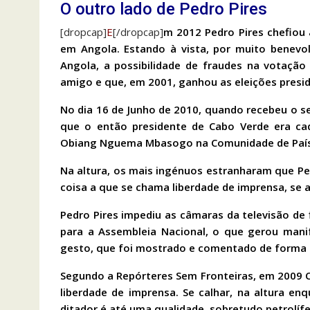
O outro lado de Pedro Pires
[dropcap]
E
[/dropcap]
m 2012 Pedro Pires chefiou 
em Angola. Estando à vista, por muito benevo
Angola, a possibilidade de fraudes na votaçã
amigo e que, em 2001, ganhou as eleições presid
No dia 16 de Junho de 2010, quando recebeu o s
que o então presidente de Cabo Verde era ca
Obiang Nguema Mbasogo na Comunidade de País
Na altura, os mais ingénuos estranharam que Pe
coisa a que se chama liberdade de imprensa, se
Pedro Pires impediu as câmaras da televisão de 
para a Assembleia Nacional, o que gerou manif
gesto, que foi mostrado e comentado de forma crí
Segundo a Repórteres Sem Fronteiras, em 2009 C
liberdade de imprensa. Se calhar, na altura e
ditador é até uma qualidade, sobretudo petrolíf