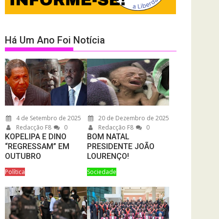
Há Um Ano Foi Notícia
4 de Setembro de 2025
20 de Dezembro de 2025
Redacção F8
0
Redacção F8
0
KOPELIPA E DINO
BOM NATAL
“REGRESSAM” EM
PRESIDENTE JOÃO
OUTUBRO
LOURENÇO!
Política
Sociedade