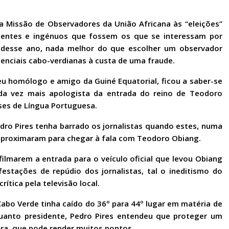
a Missão de Observadores da União Africana às “eleições”
lentes e ingénuos que fossem os que se interessam por
o desse ano, nada melhor do que escolher um observador
enciais cabo-verdianas à custa de uma fraude.
eu homólogo e amigo da Guiné Equatorial, ficou a saber-se
da vez mais apologista da entrada do reino de Teodoro
es de Língua Portuguesa.
dro Pires tenha barrado os jornalistas quando estes, numa
 aproximaram para chegar à fala com Teodoro Obiang.
filmarem a entrada para o veículo oficial que levou Obiang
estações de repúdio dos jornalistas, tal o ineditismo do
tica pela televisão local.
abo Verde tinha caído do 36º para 44º lugar em matéria de
nquanto presidente, Pedro Pires entendeu que proteger um
era, que pode render muitos pontos.