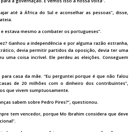
para a governação. E vemos isso à nossa volta”.
iajar até à África do Sul e aconselhar as pessoas”, disse,
ateia.
e e estava mesmo a combater os portugueses”.
fez? Ganhou a independência e por alguma razão estranha,
ático, devia permitir partidos da oposição, devia ter uma
ceu uma coisa incrível. Ele perdeu as eleições. Conseguem
r para casa da mãe. “Eu perguntei porque é que não falou
sas de 20 milhões com o dinheiro dos contribuintes”,
anos que vivem sumptuosamente.
anças sabem sobre Pedro Pires?”, questionou.
pre tem vencedor, porque Mo Ibrahim considera que deve
cional”.