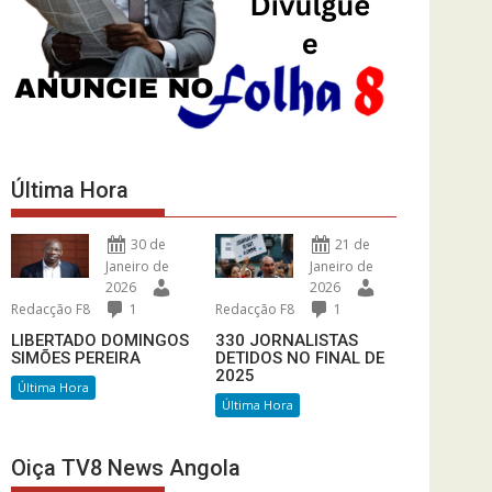
Última Hora
30 de
21 de
Janeiro de
Janeiro de
2026
2026
Redacção F8
1
Redacção F8
1
LIBERTADO DOMINGOS
330 JORNALISTAS
SIMÕES PEREIRA
DETIDOS NO FINAL DE
2025
Última Hora
Última Hora
Oiça TV8 News Angola