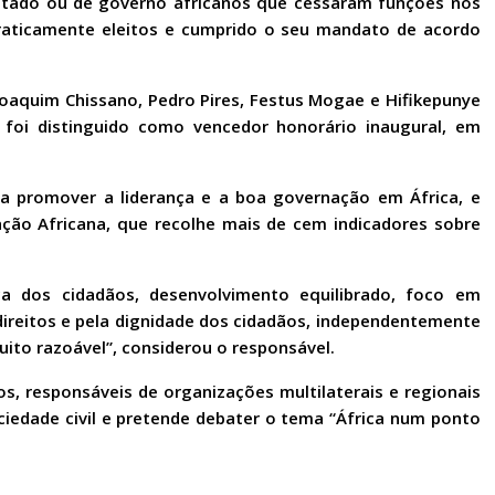
Estado ou de governo africanos que cessaram funções nos
craticamente eleitos e cumprido o seu mandato de acordo
Joaquim Chissano, Pedro Pires, Festus Mogae e Hifikepunye
foi distinguido como vencedor honorário inaugural, em
a promover a liderança e a boa governação em África, e
ação Africana, que recolhe mais de cem indicadores sobre
a dos cidadãos, desenvolvimento equilibrado, foco em
direitos e pela dignidade dos cidadãos, independentemente
muito razoável”, considerou o responsável.
s, responsáveis de organizações multilaterais e regionais
iedade civil e pretende debater o tema “África num ponto