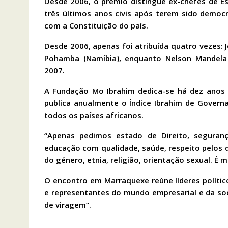
Desde 2006, o prémio distingue ex-chefes de 
três últimos anos civis após terem sido demo
com a Constituição do país.
Desde 2006, apenas foi atribuída quatro vezes: 
Pohamba (Namíbia), enquanto Nelson Mandela 
2007.
A Fundação Mo Ibrahim dedica-se há dez anos 
publica anualmente o Índice Ibrahim de Govern
todos os países africanos.
“Apenas pedimos estado de Direito, seguranç
educação com qualidade, saúde, respeito pelos 
do género, etnia, religião, orientação sexual. É 
O encontro em Marraquexe reúne líderes político
e representantes do mundo empresarial e da soc
de viragem”.