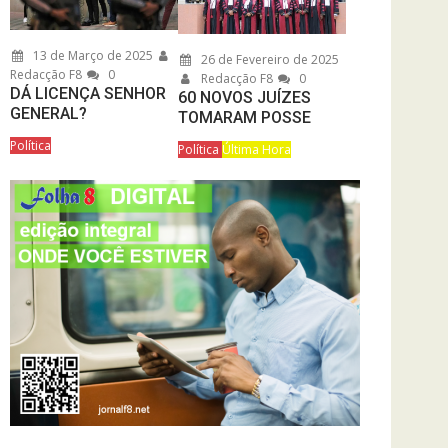
13 de Março de 2025
26 de Fevereiro de 2025
Redacção F8
0
Redacção F8
0
DÁ LICENÇA SENHOR
60 NOVOS JUÍZES
GENERAL?
TOMARAM POSSE
Política
Política
Última Hora