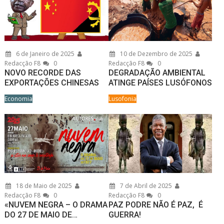
6 de Janeiro de 2025
10 de Dezembro de 2025
Redacção F8
0
Redacção F8
0
NOVO RECORDE DAS
DEGRADAÇÃO AMBIENTAL
EXPORTAÇÕES CHINESAS
ATINGE PAÍSES LUSÓFONOS
Economia
Lusofonia
18 de Maio de 2025
7 de Abril de 2025
Redacção F8
0
Redacção F8
0
«NUVEM NEGRA – O DRAMA
PAZ PODRE NÃO É PAZ, É
DO 27 DE MAIO DE…
GUERRA!