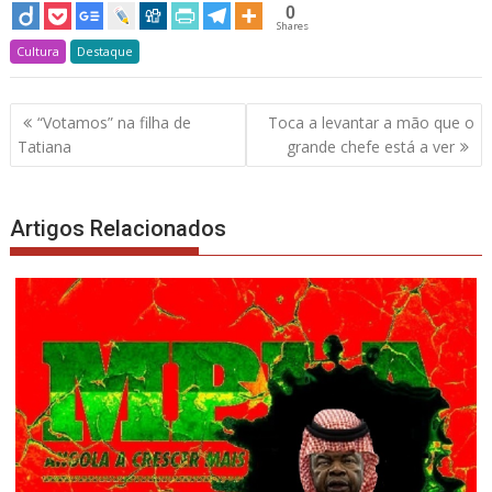
0
Shares
Cultura
Destaque
Navegação
“Votamos” na filha de
Toca a levantar a mão que o
de
Tatiana
grande chefe está a ver
artigos
Artigos Relacionados