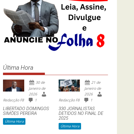
Última Hora
30 de
21 de
Janeiro de
Janeiro de
2026
2026
Redacção F8
1
Redacção F8
1
LIBERTADO DOMINGOS
330 JORNALISTAS
SIMÕES PEREIRA
DETIDOS NO FINAL DE
2025
Última Hora
Última Hora