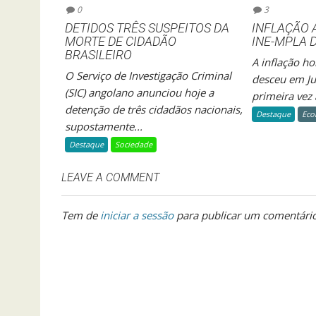
0
3
DETIDOS TRÊS SUSPEITOS DA
INFLAÇÃO 
MORTE DE CIDADÃO
INE-MPLA D
BRASILEIRO
A inflação h
O Serviço de Investigação Criminal
desceu em Ju
(SIC) angolano anunciou hoje a
primeira vez 
detenção de três cidadãos nacionais,
Destaque
Eco
supostamente...
Destaque
Sociedade
LEAVE A COMMENT
Tem de
iniciar a sessão
para publicar um comentário