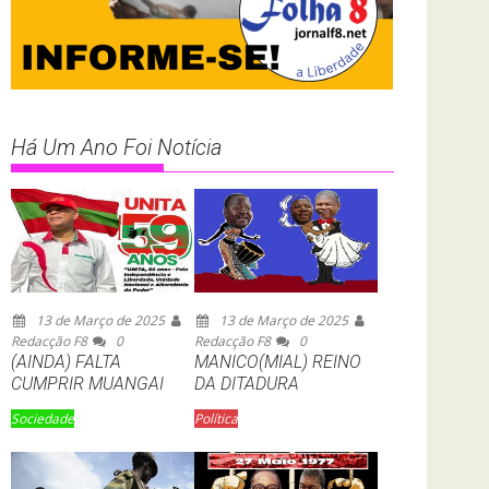
Há Um Ano Foi Notícia
13 de Março de 2025
13 de Março de 2025
Redacção F8
0
Redacção F8
0
(AINDA) FALTA
MANICO(MIAL) REINO
CUMPRIR MUANGAI
DA DITADURA
Sociedade
Política