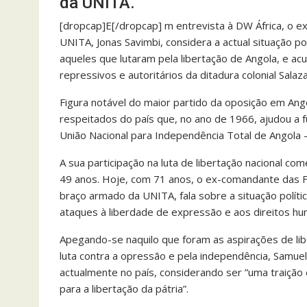
da UNITA.
[dropcap]E[/dropcap] m entrevista à DW África, o ex
UNITA, Jonas Savimbi, considera a actual situação po
aqueles que lutaram pela libertação de Angola, e ac
repressivos e autoritários da ditadura colonial Salaza
Figura notável do maior partido da oposição em Ang
respeitados do país que, no ano de 1966, ajudou a f
União Nacional para Independência Total de Angola 
A sua participação na luta de libertação nacional c
49 anos. Hoje, com 71 anos, o ex-comandante das F
braço armado da UNITA, fala sobre a situação políti
ataques à liberdade de expressão e aos direitos h
Apegando-se naquilo que foram as aspirações de lib
luta contra a opressão e pela independência, Samue
actualmente no país, considerando ser ”uma traiçã
para a libertação da pátria”.