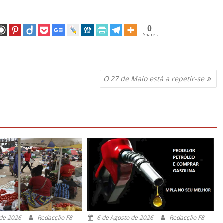
0
Shares
O 27 de Maio está a repetir-se
 de 2026
Redacção F8
6 de Agosto de 2026
Redacção F8