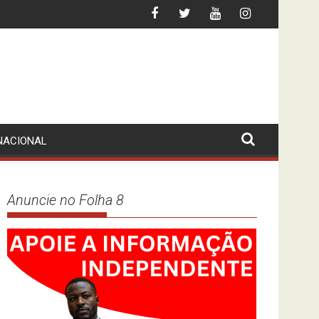
 FLEC-FAC LÁ ESTÁ… DE PÉ
LEI CONTRA AS “FAKE NEWS”? MPLA (DES
NACIONAL
Anuncie no Folha 8