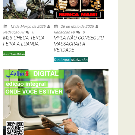
12 de Março de 2025
26 de Maio de 2025
Redacção F8
0
Redacção F8
0
M23 CHEGA TERÇA-
MPLA NÃO CONSEGUIU
FEIRA A LUANDA
MASSACRAR A
VERDADE
Internacional
Destaque
Mukandas