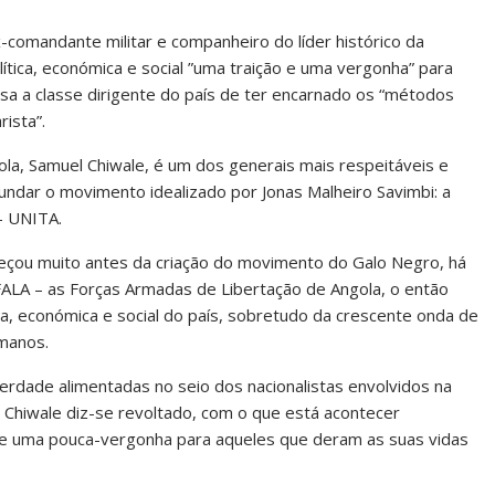
-comandante militar e companheiro do líder histórico da
lítica, económica e social ”uma traição e uma vergonha” para
usa a classe dirigente do país de ter encarnado os “métodos
rista”.
ola, Samuel Chiwale, é um dos generais mais respeitáveis e
undar o movimento idealizado por Jonas Malheiro Savimbi: a
– UNITA.
omeçou muito antes da criação do movimento do Galo Negro, há
ALA – as Forças Armadas de Libertação de Angola, o então
ca, económica e social do país, sobretudo da crescente onda de
umanos.
erdade alimentadas no seio dos nacionalistas envolvidos na
l Chiwale diz-se revoltado, com o que está acontecer
o e uma pouca-vergonha para aqueles que deram as suas vidas