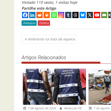
Visitado 110 vezes, 1 visitas hoje
Partilhe este Artigo
Destaque
Política
Navegação
Ambiente na lista de espera
de
artigos
Artigos Relacionados
7 de Agosto de 2026
Redacção F8
7 de Agosto