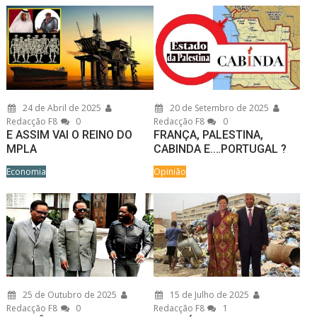
24 de Abril de 2025
20 de Setembro de 2025
Redacção F8
0
Redacção F8
0
E ASSIM VAI O REINO DO
FRANÇA, PALESTINA,
MPLA
CABINDA E.…PORTUGAL ?
Economia
Opinião
25 de Outubro de 2025
15 de Julho de 2025
Redacção F8
0
Redacção F8
1