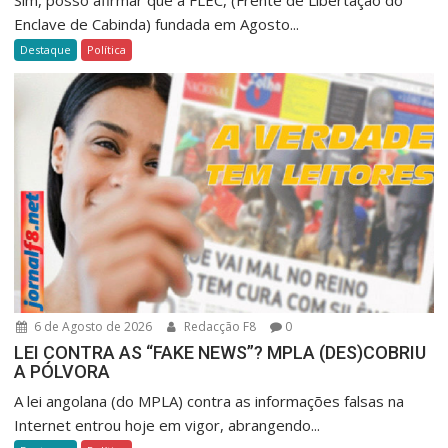
Sim, posso afirmar que a FLEC, (Frente de Libertação do
Enclave de Cabinda) fundada em Agosto...
Destaque
Política
6 de Agosto de 2026
Redacção F8
0
LEI CONTRA AS “FAKE NEWS”? MPLA (DES)COBRIU
A PÓLVORA
A lei angolana (do MPLA) contra as informações falsas na
Internet entrou hoje em vigor, abrangendo...