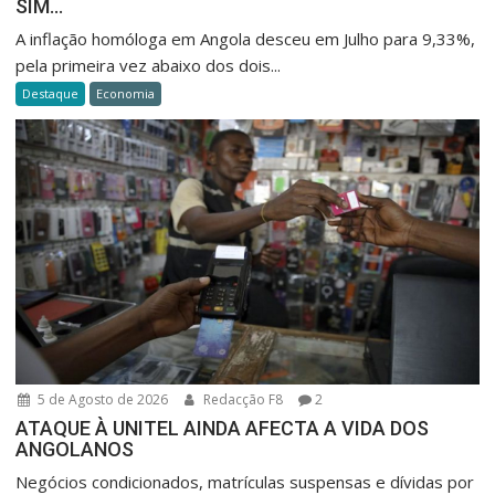
SIM…
A inflação homóloga em Angola desceu em Julho para 9,33%,
pela primeira vez abaixo dos dois...
Destaque
Economia
5 de Agosto de 2026
Redacção F8
2
ATAQUE À UNITEL AINDA AFECTA A VIDA DOS
ANGOLANOS
Negócios condicionados, matrículas suspensas e dívidas por