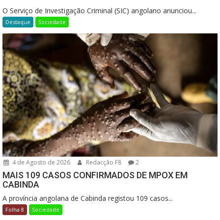
O Serviço de Investigação Criminal (SIC) angolano anunciou...
Destaque
Sociedade
4 de Agosto de 2026
Redacção F8
2
MAIS 109 CASOS CONFIRMADOS DE MPOX EM
CABINDA
A província angolana de Cabinda registou 109 casos...
Folha 8
Sociedade