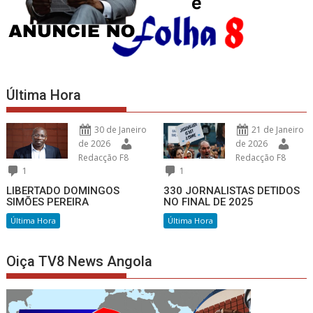
Última Hora
30 de Janeiro
21 de Janeiro
de 2026
de 2026
Redacção F8
Redacção F8
1
1
LIBERTADO DOMINGOS
330 JORNALISTAS DETIDOS
SIMÕES PEREIRA
NO FINAL DE 2025
Última Hora
Última Hora
Oiça TV8 News Angola