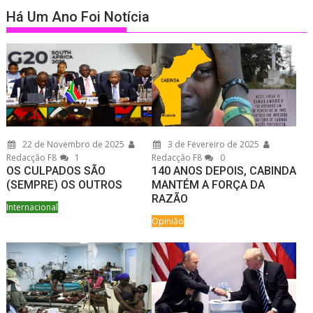
Há Um Ano Foi Notícia
22 de Novembro de 2025
3 de Fevereiro de 2025
Redacção F8
1
Redacção F8
0
OS CULPADOS SÃO
140 ANOS DEPOIS, CABINDA
(SEMPRE) OS OUTROS
MANTÉM A FORÇA DA
RAZÃO
Internacional
Opinião