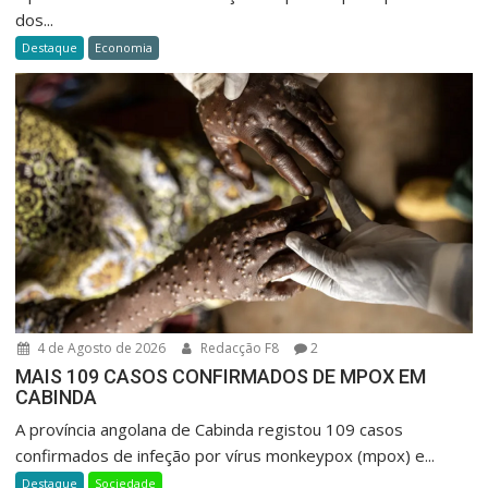
dos...
Destaque
Economia
4 de Agosto de 2026
Redacção F8
2
MAIS 109 CASOS CONFIRMADOS DE MPOX EM
CABINDA
A província angolana de Cabinda registou 109 casos
confirmados de infeção por vírus monkeypox (mpox) e...
Destaque
Sociedade