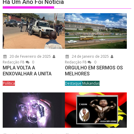
Há Um Ano Foi Notícia
20 de Fevereiro de 2025
24 de Janeiro de 2025
Redacção F8
0
Redacção F8
0
MPLA VOLTA A
ORGULHO EM SERMOS OS
ENXOVALHAR A UNITA
MELHORES
Política
Destaque
Mukandas