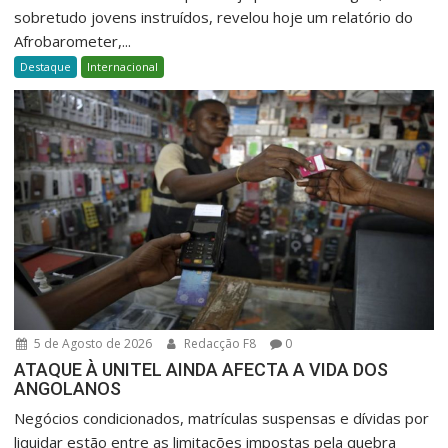
sobretudo jovens instruídos, revelou hoje um relatório do
Afrobarometer,...
Destaque
Internacional
5 de Agosto de 2026
Redacção F8
0
ATAQUE À UNITEL AINDA AFECTA A VIDA DOS
ANGOLANOS
Negócios condicionados, matrículas suspensas e dívidas por
liquidar estão entre as limitações impostas pela quebra