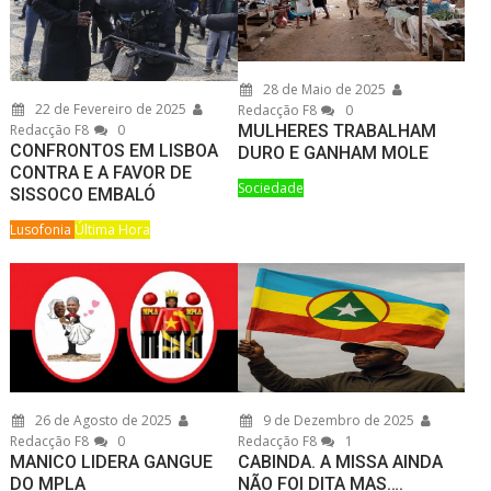
28 de Maio de 2025
22 de Fevereiro de 2025
Redacção F8
0
Redacção F8
0
MULHERES TRABALHAM
CONFRONTOS EM LISBOA
DURO E GANHAM MOLE
CONTRA E A FAVOR DE
Sociedade
SISSOCO EMBALÓ
Lusofonia
Última Hora
26 de Agosto de 2025
9 de Dezembro de 2025
Redacção F8
0
Redacção F8
1
MANICO LIDERA GANGUE
CABINDA. A MISSA AINDA
DO MPLA
NÃO FOI DITA MAS….