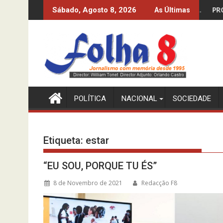
Skip
 DOS 10%? O INE-MPLA DIZ QUE SIM…
PRODUZIR PETRÓLEO E 
Sábado, Agosto 8, 2026
As Últimas
to
content
POLÍTICA
NACIONAL
SOCIEDADE
Etiqueta:
estar
“EU SOU, PORQUE TU ÉS”
8 de Novembro de 2021
Redacção F8