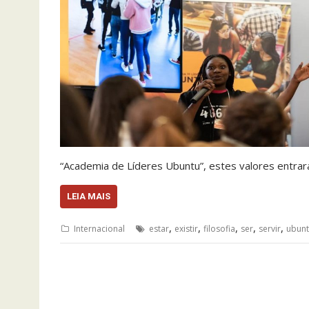
“Academia de Líderes Ubuntu”, estes valores entra
LEIA MAIS
,
,
,
,
,
Internacional
estar
existir
filosofia
ser
servir
ubun