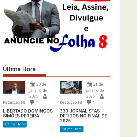
Última Hora
30 de
21 de
Janeiro de
Janeiro de
2026
2026
Redacção F8
1
Redacção F8
1
LIBERTADO DOMINGOS
330 JORNALISTAS
SIMÕES PEREIRA
DETIDOS NO FINAL DE
2025
Última Hora
Última Hora