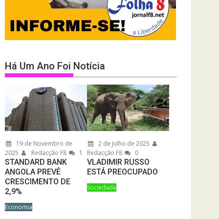
Há Um Ano Foi Notícia
19 de Novembro de
2 de Julho de 2025
2025
Redacção F8
1
Redacção F8
0
STANDARD BANK
VLADIMIR RUSSO
ANGOLA PREVÊ
ESTÁ PREOCUPADO
CRESCIMENTO DE
Sociedade
2,9%
Economia