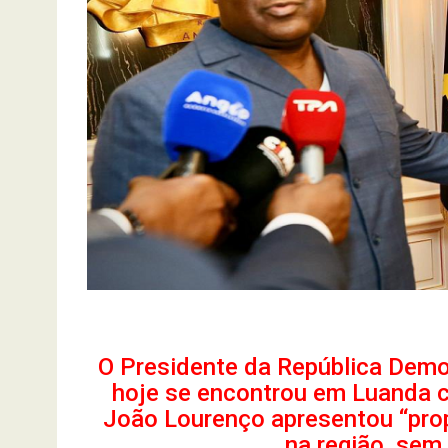
O Presidente da República Democ
hoje se encontrou em Luanda 
João Lourenço apresentou “prop
na região, sem