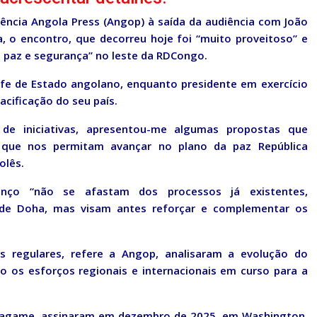
gência Angola Press (Angop) à saída da audiência com João
, o encontro, que decorreu hoje foi “muito proveitoso” e
e paz e segurança” no leste da RDCongo.
efe de Estado angolano, enquanto presidente em exercício
acificação do seu país.
e iniciativas, apresentou-me algumas propostas que
 que nos permitam avançar no plano da paz República
olês.
enço “não se afastam dos processos já existentes,
e Doha, mas visam antes reforçar e complementar os
 regulares, refere a Angop, analisaram a evolução do
 os esforços regionais e internacionais em curso para a
Kagame, assinaram em dezembro de 2025, em Washington,