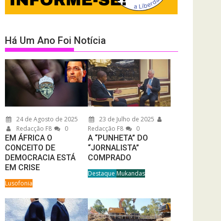
Há Um Ano Foi Notícia
24 de Agosto de 2025
23 de Julho de 2025
Redacção F8
0
Redacção F8
0
EM ÁFRICA O
A “PUNHETA” DO
CONCEITO DE
“JORNALISTA”
DEMOCRACIA ESTÁ
COMPRADO
EM CRISE
Destaque
Mukandas
Lusofonia