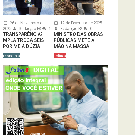
26 de Novembro de
17 de Fevereiro de 2025
2025
Redacção F8
1
Redacção F8
0
TRANSPARÊNCIA?
MINISTRO DAS OBRAS
MPLA TROCA SEIS
PÚBLICAS METE A
POR MEIA DÚZIA
MÃO NA MASSA
Economia
Política