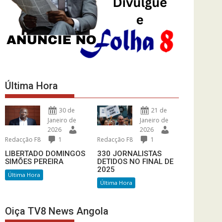
Última Hora
30 de
21 de
Janeiro de
Janeiro de
2026
2026
Redacção F8
1
Redacção F8
1
LIBERTADO DOMINGOS
330 JORNALISTAS
SIMÕES PEREIRA
DETIDOS NO FINAL DE
2025
Última Hora
Última Hora
Oiça TV8 News Angola