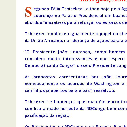
S
egundo Félix Tshisekedi, citado hoje pela A
Lourenço no Palácio Presidencial em Luanda
abordou “iniciativas para reforçar os esforços d
Tshisekedi enalteceu igualmente o papel do ch
da União Africana, na liderança de ações para a p
“O Presidente João Lourenço, como homem d
considero muito interessantes e que espero
Democrática do Congo”, disse o Presidente cong
As propostas apresentadas por João Lour
nomeadamente os acordos de Washington e d
caminhos já abertos para a paz”, ressalvou.
Tshisekedi e Lourenço, que mantêm encontros
conflito armado no leste da RDCongo bem como
pacificação da região.
Os Presidentes da RDCongo e do Ruanda, Paul 