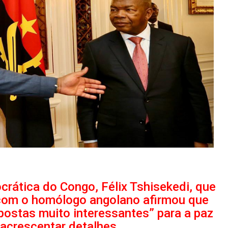
rática do Congo, Félix Tshisekedi, que
com o homólogo angolano afirmou que
ostas muito interessantes” para a paz
 acrescentar detalhes.