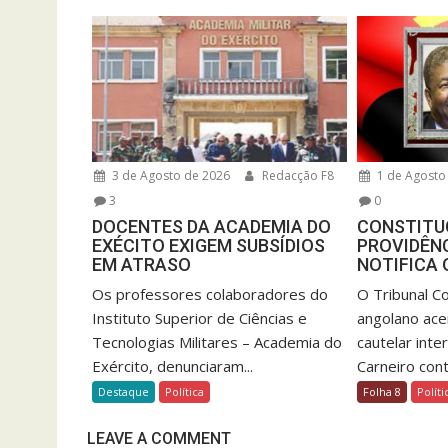
3 de Agosto de 2026
Redacção F8
1 de Agosto
3
0
DOCENTES DA ACADEMIA DO
CONSTITU
EXÉCITO EXIGEM SUBSÍDIOS
PROVIDÊNC
EM ATRASO
NOTIFICA 
Os professores colaboradores do
O Tribunal Co
Instituto Superior de Ciências e
angolano ace
Tecnologias Militares – Academia do
cautelar inte
Exército, denunciaram...
Carneiro contr
Destaque
Política
Folha 8
Políti
LEAVE A COMMENT