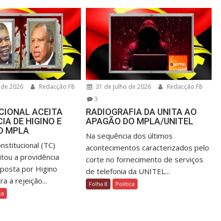
 de 2026
Redacção F8
31 de Julho de 2026
Redacção F8
3
CIONAL ACEITA
RADIOGRAFIA DA UNITA AO
IA DE HIGINO E
APAGÃO DO MPLA/UNITEL
O MPLA
Na sequência dos últimos
nstitucional (TC)
acontecimentos caracterizados pelo
itou a providência
corte no fornecimento de serviços
rposta por Higino
de telefonia da UNITEL...
a a rejeição...
Folha 8
Política
ca