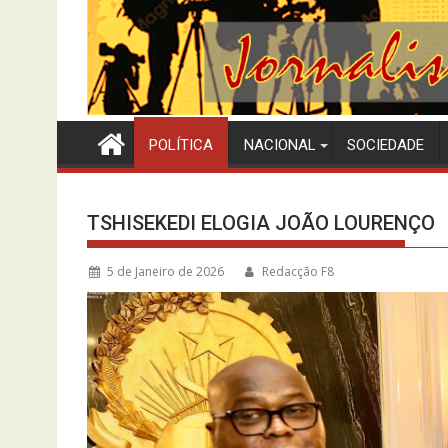
POLÍTICA
NACIONAL
SOCIEDADE
TSHISEKEDI ELOGIA JOÃO LOURENÇO
5 de Janeiro de 2026
Redacção F8