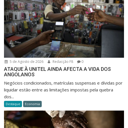
5 de Agosto de 2026
Redacção F8
0
ATAQUE À UNITEL AINDA AFECTA A VIDA DOS
ANGOLANOS
Negócios condicionados, matrículas suspensas e dívidas por
liquidar estão entre as limitações impostas pela quebra
dos...
Destaque
Economia