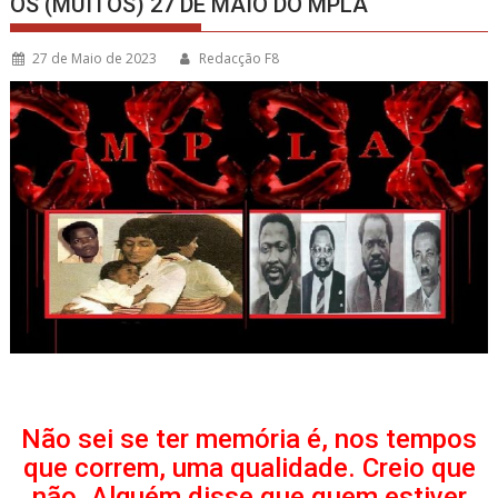
OS (MUITOS) 27 DE MAIO DO MPLA
27 de Maio de 2023
Redacção F8
Não sei se ter memória é, nos tempos
que correm, uma qualidade. Creio que
não. Alguém disse que quem estiver