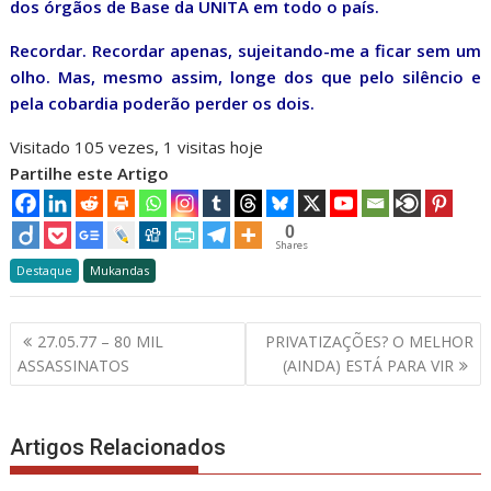
dos órgãos de Base da UNITA em todo o país.
Recordar. Recordar apenas, sujeitando-me a ficar sem um
olho. Mas, mesmo assim, longe dos que pelo silêncio e
pela cobardia poderão perder os dois.
Visitado 105 vezes, 1 visitas hoje
Partilhe este Artigo
0
Shares
Destaque
Mukandas
Navegação
27.05.77 – 80 MIL
PRIVATIZAÇÕES? O MELHOR
de
ASSASSINATOS
(AINDA) ESTÁ PARA VIR
artigos
Artigos Relacionados