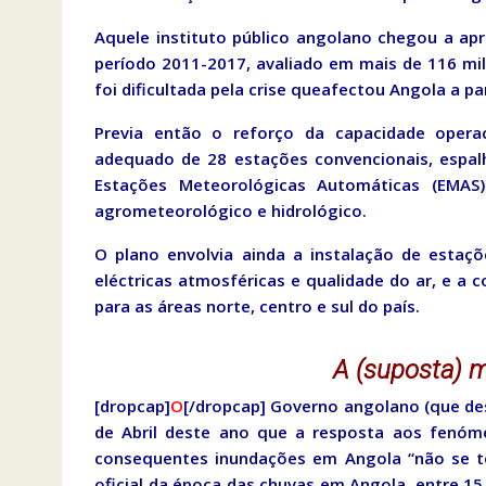
Aquele instituto público angolano chegou a ap
período 2011-2017, avaliado em mais de 116 mil
foi dificultada pela crise queafectou Angola a par
Previa então o reforço da capacidade oper
adequado de 28 estações convencionais, espalh
Estações Meteorológicas Automáticas (EMAS) 
agrometeorológico e hidrológico.
O plano envolvia ainda a instalação de estaçõ
eléctricas atmosféricas e qualidade do ar, e a 
para as áreas norte, centro e sul do país.
A (suposta) 
[dropcap]
O
[/dropcap] Governo angolano (que de
de Abril deste ano que a resposta aos fenóm
consequentes inundações em Angola “não se te
oficial da época das chuvas em Angola, entre 15