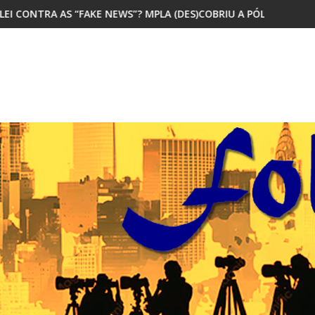
”? MPLA (DES)COBRIU A PÓLVORA
MAIORIA DOS JOVENS AFRICANOS 