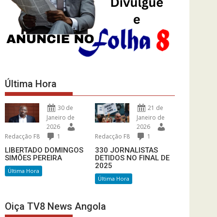
Última Hora
30 de
21 de
Janeiro de
Janeiro de
2026
2026
Redacção F8
1
Redacção F8
1
LIBERTADO DOMINGOS
330 JORNALISTAS
SIMÕES PEREIRA
DETIDOS NO FINAL DE
2025
Última Hora
Última Hora
Oiça TV8 News Angola