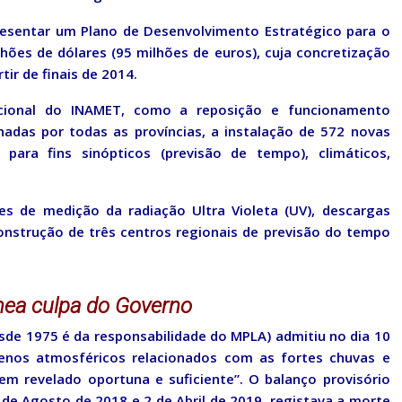
resentar um Plano de Desenvolvimento Estratégico para o
hões de dólares (95 milhões de euros), cuja concretização
tir de finais de 2014.
acional do INAMET, como a reposição e funcionamento
adas por todas as províncias, a instalação de 572 novas
para fins sinópticos (previsão de tempo), climáticos,
es de medição da radiação Ultra Violeta (UV), descargas
construção de três centros regionais de previsão do tempo
mea culpa do Governo
sde 1975 é da responsabilidade do MPLA) admitiu no dia 10
enos atmosféricos relacionados com as fortes chuvas e
m revelado oportuna e suficiente”. O balanço provisório
 de Agosto de 2018 e 2 de Abril de 2019, registava a morte