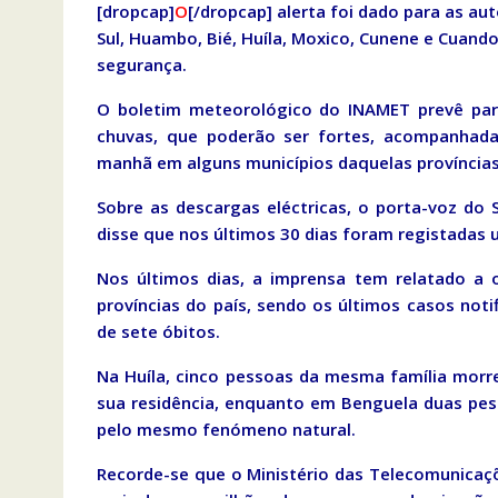
[dropcap]
O
[/dropcap] alerta foi dado para as au
Sul, Huambo, Bié, Huíla, Moxico, Cunene e Cuan
segurança.
O boletim meteorológico do INAMET prevê par
chuvas, que poderão ser fortes, acompanhada
manhã em alguns municípios daquelas províncias
Sobre as descargas eléctricas, o porta-voz do 
disse que nos últimos 30 dias foram registadas 
Nos últimos dias, a imprensa tem relatado a 
províncias do país, sendo os últimos casos noti
de sete óbitos.
Na Huíla, cinco pessoas da mesma família morre
sua residência, enquanto em Benguela duas pe
pelo mesmo fenómeno natural.
Recorde-se que o Ministério das Telecomunicaçõ