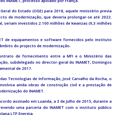
do INAMET, processo apoiado por França.
eral do Estado (OGE) para 2018, aquele ministério previa
ecto de modernização, que deveria prolongar-se até 2022.
, seriam investidos 2.100 milhões de kwanzas (9,3 milhões
ET de equipamentos e software fornecidos pelo instituto
o âmbito do projecto de modernização.
ntrato de fornecimento entre a MFI e o Ministério das
ação, subdelegado no director-geral do INAMET, Domingos
amental de 2017.
das Tecnologias de Informação, José Carvalho da Rocha, o
volvoa ainda obras de construção civil e a prestação de
modernização do INAMET.
cordo assinado em Luanda, a 3 de Julho de 2015, durante a
prevendo uma parceria do INAMET com o instituto público
olana LTP Energia.