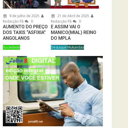
9 de Julho de 2025
21 de Abril de 2025
Redacção F8
0
Redacção F8
0
AUMENTO DO PREÇO
E ASSIM VAI O
DOS TAXIS “ASFIXIA”
MANICO(MIAL) REINO
ANGOLANOS
DO MPLA
Sociedade
Destaque
Mukandas