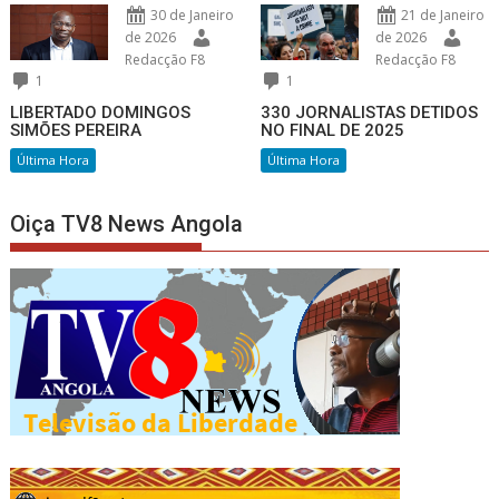
30 de Janeiro
21 de Janeiro
de 2026
de 2026
Redacção F8
Redacção F8
1
1
LIBERTADO DOMINGOS
330 JORNALISTAS DETIDOS
SIMÕES PEREIRA
NO FINAL DE 2025
Última Hora
Última Hora
Oiça TV8 News Angola