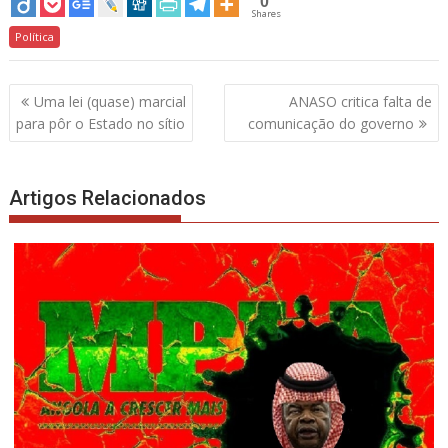
0
Shares
Política
Navegação
Uma lei (quase) marcial
ANASO critica falta de
de
para pôr o Estado no sítio
comunicação do governo
artigos
Artigos Relacionados