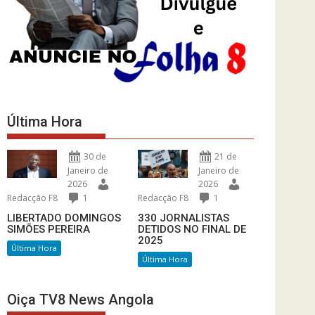
Última Hora
30 de
21 de
Janeiro de
Janeiro de
2026
2026
Redacção F8
1
Redacção F8
1
LIBERTADO DOMINGOS
330 JORNALISTAS
SIMÕES PEREIRA
DETIDOS NO FINAL DE
2025
Última Hora
Última Hora
Oiça TV8 News Angola