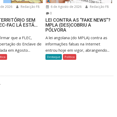
 de 2026
Redacção F8
6 de Agosto de 2026
Redacção F8
0
TERRITÓRIO SEM
LEI CONTRA AS “FAKE NEWS”?
LEC-FAC LÁ ESTÁ…
MPLA (DES)COBRIU A
PÓLVORA
firmar que a FLEC,
A lei angolana (do MPLA) contra as
ibertação do Enclave de
informações falsas na Internet
dada em Agosto...
entrou hoje em vigor, abrangendo...
ítica
Destaque
Política
.