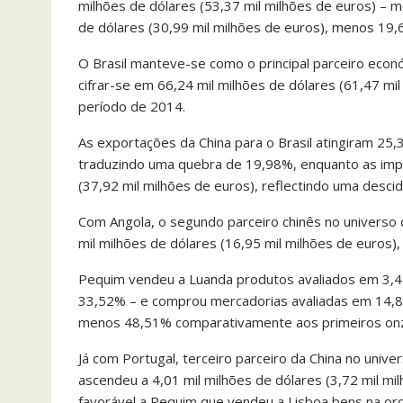
milhões de dólares (53,37 mil milhões de euros) – 
de dólares (30,99 mil milhões de euros), menos 19,
O Brasil manteve-se como o principal parceiro econó
cifrar-se em 66,24 mil milhões de dólares (61,47 m
período de 2014.
As exportações da China para o Brasil atingiram 25,3
traduzindo uma quebra de 19,98%, enquanto as impo
(37,92 mil milhões de euros), reflectindo uma des
Com Angola, o segundo parceiro chinês no universo d
mil milhões de dólares (16,95 mil milhões de euros)
Pequim vendeu a Luanda produtos avaliados em 3,42
33,52% – e comprou mercadorias avaliadas em 14,84 
menos 48,51% comparativamente aos primeiros on
Já com Portugal, terceiro parceiro da China no unive
ascendeu a 4,01 mil milhões de dólares (3,72 mil m
favorável a Pequim que vendeu a Lisboa bens na ord