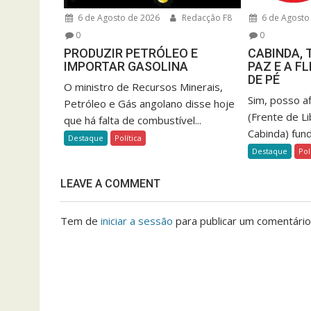
6 de Agosto de 2026
Redacção F8
6 de Agosto
0
0
PRODUZIR PETRÓLEO E
CABINDA, 
IMPORTAR GASOLINA
PAZ E A F
DE PÉ
O ministro de Recursos Minerais,
Sim, posso a
Petróleo e Gás angolano disse hoje
(Frente de L
que há falta de combustível...
Cabinda) fun
Destaque
Política
Destaque
Pol
LEAVE A COMMENT
Tem de
iniciar a sessão
para publicar um comentário