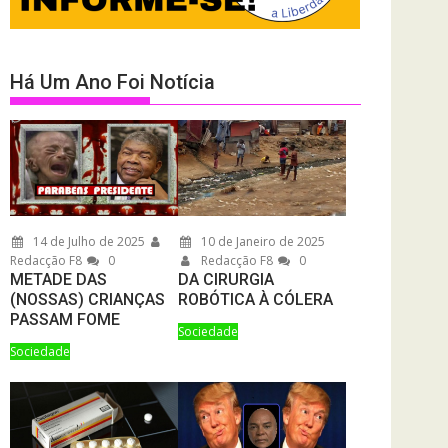
Há Um Ano Foi Notícia
14 de Julho de 2025
10 de Janeiro de 2025
Redacção F8
0
Redacção F8
0
METADE DAS
DA CIRURGIA
(NOSSAS) CRIANÇAS
ROBÓTICA À CÓLERA
PASSAM FOME
Sociedade
Sociedade