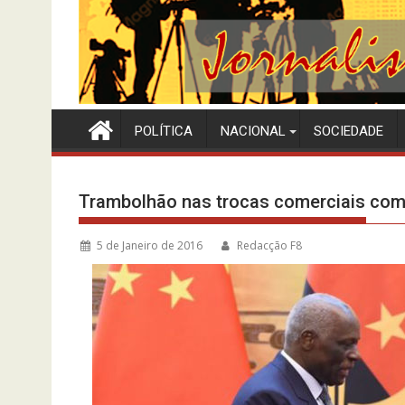
POLÍTICA
NACIONAL
SOCIEDADE
Trambolhão nas trocas comerciais com
5 de Janeiro de 2016
Redacção F8