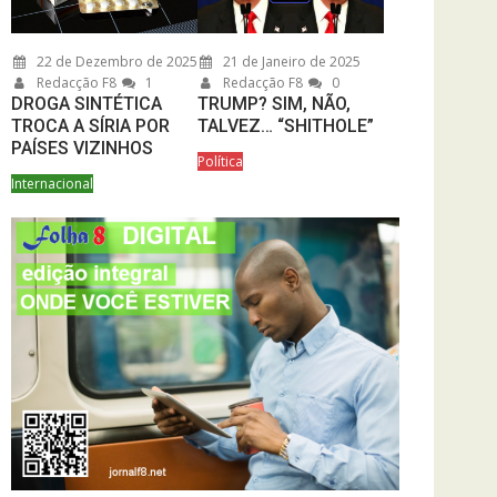
22 de Dezembro de 2025
21 de Janeiro de 2025
Redacção F8
1
Redacção F8
0
DROGA SINTÉTICA
TRUMP? SIM, NÃO,
TROCA A SÍRIA POR
TALVEZ… “SHITHOLE”
PAÍSES VIZINHOS
Política
Internacional