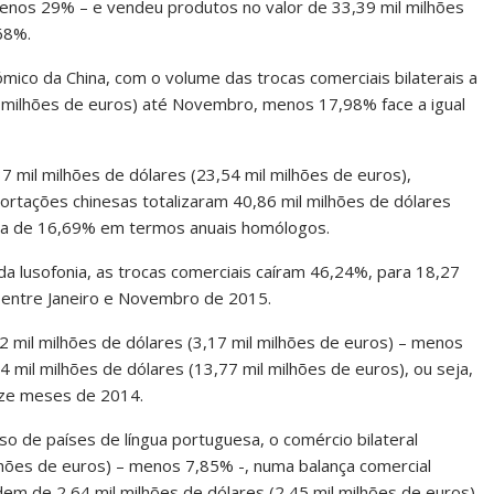
menos 29% – e vendeu produtos no valor de 33,39 mil milhões
68%.
mico da China, com o volume das trocas comerciais bilaterais a
il milhões de euros) até Novembro, menos 17,98% face a igual
7 mil milhões de dólares (23,54 mil milhões de euros),
rtações chinesas totalizaram 40,86 mil milhões de dólares
cida de 16,69% em termos anuais homólogos.
a lusofonia, as trocas comerciais caíram 46,24%, para 18,27
, entre Janeiro e Novembro de 2015.
 mil milhões de dólares (3,17 mil milhões de euros) – menos
mil milhões de dólares (13,77 mil milhões de euros), ou seja,
ze meses de 2014.
rso de países de língua portuguesa, o comércio bilateral
ilhões de euros) – menos 7,85% -, numa balança comercial
em de 2,64 mil milhões de dólares (2,45 mil milhões de euros)