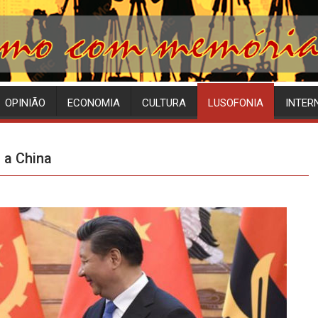
OPINIÃO
ECONOMIA
CULTURA
LUSOFONIA
INTER
 a China