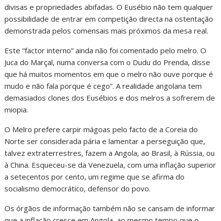
divisas e propriedades abifadas. O Eusébio não tem qualquer
possibilidade de entrar em competição directa na ostentação
demonstrada pelos comensais mais próximos da mesa real.
Este “factor interno” ainda não foi comentado pelo melro. O
Juca do Marçal, numa conversa com o Dudu do Prenda, disse
que há muitos momentos em que o melro não ouve porque é
mudo e não fala porque é cego”. A realidade angolana tem
demasiados clones dos Eusébios e dos melros a sofrerem de
miopia.
O Melro prefere carpir mágoas pelo facto de a Coreia do
Norte ser considerada pária e lamentar a perseguição que,
talvez extraterrestres, fazem a Angola, ao Brasil, à Rússia, ou
à China. Esqueceu-se da Venezuela, com uma inflação superior
a setecentos por cento, um regime que se afirma do
socialismo democrático, defensor do povo.
Os órgãos de informação também não se cansam de informar
que a inflação cresce em Angola, ao mesmo tempo que o