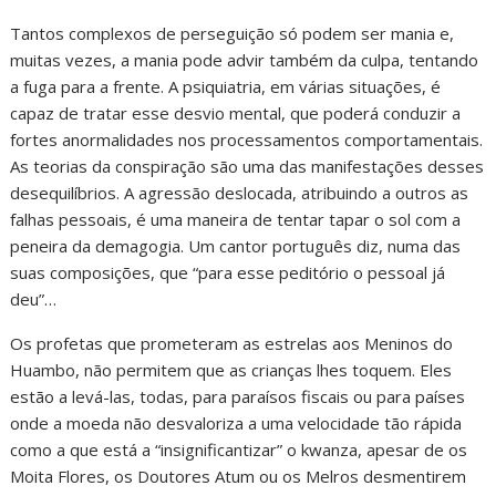
Tantos complexos de perseguição só podem ser mania e,
muitas vezes, a mania pode advir também da culpa, tentando
a fuga para a frente. A psiquiatria, em várias situações, é
capaz de tratar esse desvio mental, que poderá conduzir a
fortes anormalidades nos processamentos comportamentais.
As teorias da conspiração são uma das manifestações desses
desequilíbrios. A agressão deslocada, atribuindo a outros as
falhas pessoais, é uma maneira de tentar tapar o sol com a
peneira da demagogia. Um cantor português diz, numa das
suas composições, que “para esse peditório o pessoal já
deu”…
Os profetas que prometeram as estrelas aos Meninos do
Huambo, não permitem que as crianças lhes toquem. Eles
estão a levá-las, todas, para paraísos fiscais ou para países
onde a moeda não desvaloriza a uma velocidade tão rápida
como a que está a “insignificantizar” o kwanza, apesar de os
Moita Flores, os Doutores Atum ou os Melros desmentirem