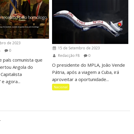
bro de 2023
15 de Setembro de 2023
8
0
Redacção F8
0
e país comunista que
O presidente do MPLA, João Vende
bertou Angola do
Pátria, após a viagem a Cuba, irá
Capitalista
aproveitar a oportunidade...
 e agora...
Nacional
.