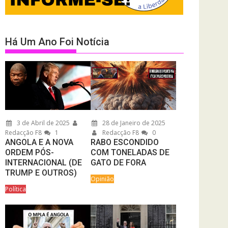
Há Um Ano Foi Notícia
3 de Abril de 2025
28 de Janeiro de 2025
Redacção F8
1
Redacção F8
0
ANGOLA E A NOVA
RABO ESCONDIDO
ORDEM PÓS-
COM TONELADAS DE
INTERNACIONAL (DE
GATO DE FORA
TRUMP E OUTROS)
Opinião
Política