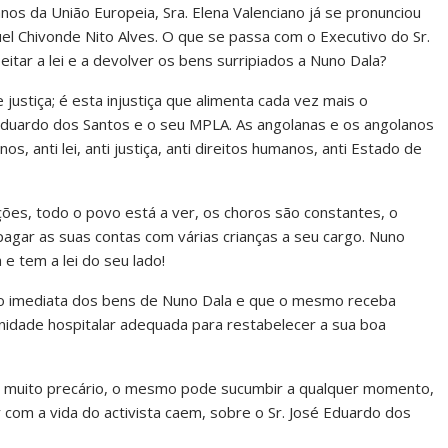
os da União Europeia, Sra. Elena Valenciano já se pronunciou
el Chivonde Nito Alves. O que se passa com o Executivo do Sr.
tar a lei e a devolver os bens surripiados a Nuno Dala?
justiça; é esta injustiça que alimenta cada vez mais o
 Eduardo dos Santos e o seu MPLA. As angolanas e os angolanos
s, anti lei, anti justiça, anti direitos humanos, anti Estado de
ações, todo o povo está a ver, os choros são constantes, o
gar as suas contas com várias crianças a seu cargo. Nuno
 e tem a lei do seu lado!
ão imediata dos bens de Nuno Dala e que o mesmo receba
idade hospitalar adequada para restabelecer a sua boa
 muito precário, o mesmo pode sucumbir a qualquer momento,
 com a vida do activista caem, sobre o Sr. José Eduardo dos