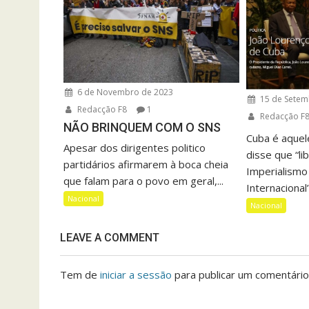
6 de Novembro de 2023
15 de Setem
Redacção F8
1
Redacção F
NÃO BRINQUEM COM O SNS
Cuba é aquel
Apesar dos dirigentes politico
disse que “li
partidários afirmarem à boca cheia
Imperialismo 
que falam para o povo em geral,...
Internacional”
Nacional
Nacional
LEAVE A COMMENT
Tem de
iniciar a sessão
para publicar um comentário