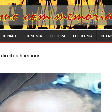
OPINIÃO
ECONOMIA
CULTURA
LUSOFONIA
INTER
 direitos humanos