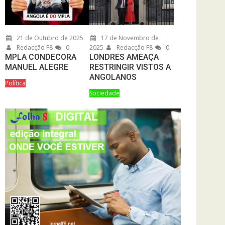
21 de Outubro de 2025
17 de Novembro de
Redacção F8
0
2025
Redacção F8
0
MPLA CONDECORA
LONDRES AMEAÇA
MANUEL ALEGRE
RESTRINGIR VISTOS A
ANGOLANOS
Política
Sociedade