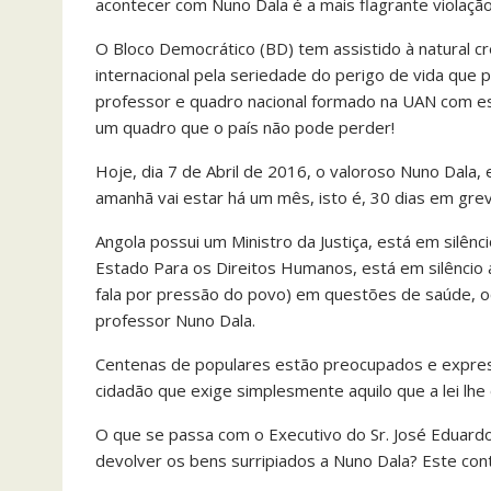
acontecer com Nuno Dala é a mais flagrante violação 
O Bloco Democrático (BD) tem assistido à natural 
internacional pela seriedade do perigo de vida que p
professor e quadro nacional formado na UAN com es
um quadro que o país não pode perder!
Hoje, dia 7 de Abril de 2016, o valoroso Nuno Dala,
amanhã vai estar há um mês, isto é, 30 dias em grev
Angola possui um Ministro da Justiça, está em silên
Estado Para os Direitos Humanos, está em silêncio a
fala por pressão do povo) em questões de saúde, oc
professor Nuno Dala.
Centenas de populares estão preocupados e expres
cidadão que exige simplesmente aquilo que a lei lhe
O que se passa com o Executivo do Sr. José Eduardo
devolver os bens surripiados a Nuno Dala? Este cont