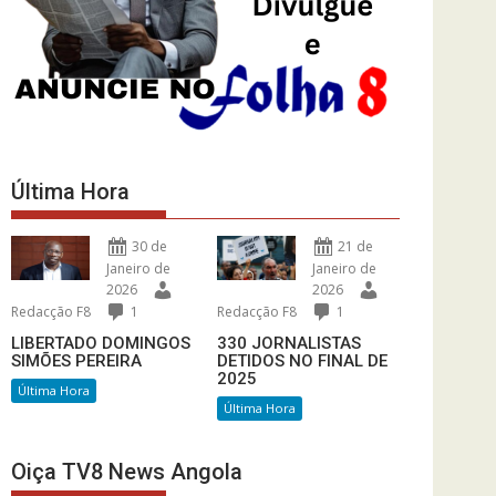
Última Hora
30 de
21 de
Janeiro de
Janeiro de
2026
2026
Redacção F8
1
Redacção F8
1
LIBERTADO DOMINGOS
330 JORNALISTAS
SIMÕES PEREIRA
DETIDOS NO FINAL DE
2025
Última Hora
Última Hora
Oiça TV8 News Angola