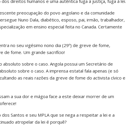
dos direitos humanos e uma autêntica fuga à justiça, fuga à lei.
crescente preocupação do povo angolano e da comunidade
ersegue Nuno Dala, diabético, esposo, pai, irmão, trabalhador,
pecialização em ensino especial feita no Canada. Certamente
 entra no seu vigésimo nono dia (29º) de greve de fome,
e de fome. Um grande sacrifício!
cio absoluto sobre o caso. Angola possui um Secretário de
bsoluto sobre o caso. A imprensa estatal fala apenas (e só
ultando as reais razões da greve de fome do activista cívico e
sam a sua dor e mágoa face a este deixar morrer de um
 oferece!
 dos Santos e seu MPLA que se nega a respeitar a lei e a
inuado atropelar da lei é porquê?