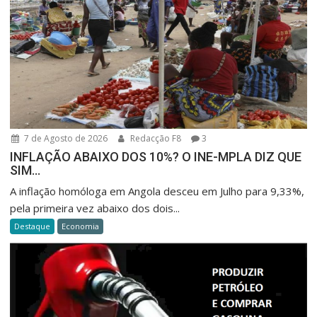
7 de Agosto de 2026
Redacção F8
3
INFLAÇÃO ABAIXO DOS 10%? O INE-MPLA DIZ QUE
SIM…
A inflação homóloga em Angola desceu em Julho para 9,33%,
pela primeira vez abaixo dos dois...
Destaque
Economia