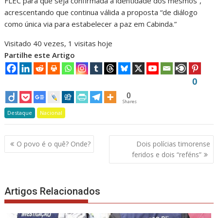
FLEC para que seja confirmada a identidade dos mesmos”,
acrescentando que continua válida a proposta “de diálogo
como única via para estabelecer a paz em Cabinda.”
Visitado 40 vezes, 1 visitas hoje
Partilhe este Artigo
0
0
Shares
Destaque
Nacional
Navegação
O povo é o quê? Onde?
Dois polícias timorense
de
feridos e dois “reféns”
artigos
Artigos Relacionados