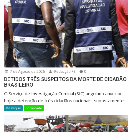
7 de Agosto de 2026
Redacção F8
0
DETIDOS TRÊS SUSPEITOS DA MORTE DE CIDADÃO
BRASILEIRO
O Serviço de Investigação Criminal (SIC) angolano anunciou
hoje a detenção de três cidadãos nacionais, supostamente...
Destaque
Sociedade