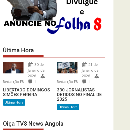
Última Hora
30 de
21 de
Janeiro de
Janeiro de
2026
2026
Redacção F8
1
Redacção F8
1
LIBERTADO DOMINGOS
330 JORNALISTAS
SIMÕES PEREIRA
DETIDOS NO FINAL DE
2025
Última Hora
Última Hora
Oiça TV8 News Angola