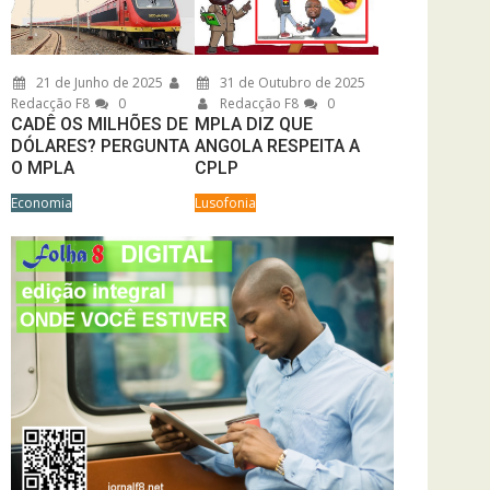
21 de Junho de 2025
31 de Outubro de 2025
Redacção F8
0
Redacção F8
0
CADÊ OS MILHÕES DE
MPLA DIZ QUE
DÓLARES? PERGUNTA
ANGOLA RESPEITA A
O MPLA
CPLP
Economia
Lusofonia