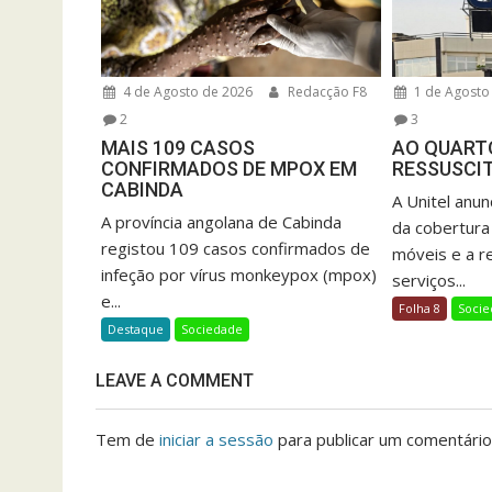
4 de Agosto de 2026
Redacção F8
1 de Agosto
2
3
MAIS 109 CASOS
AO QUARTO
CONFIRMADOS DE MPOX EM
RESSUSCI
CABINDA
A Unitel anu
A província angolana de Cabinda
da cobertura
registou 109 casos confirmados de
móveis e a r
infeção por vírus monkeypox (mpox)
serviços...
e...
Folha 8
Soci
Destaque
Sociedade
LEAVE A COMMENT
Tem de
iniciar a sessão
para publicar um comentário