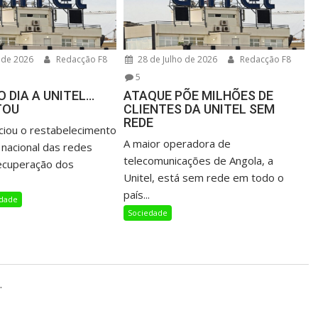
 de 2026
Redacção F8
28 de Julho de 2026
Redacção F8
5
 DIA A UNITEL…
ATAQUE PÕE MILHÕES DE
TOU
CLIENTES DA UNITEL SEM
REDE
nciou o restabelecimento
A maior operadora de
 nacional das redes
telecomunicações de Angola, a
ecuperação dos
Unitel, está sem rede em todo o
país...
edade
Sociedade
.