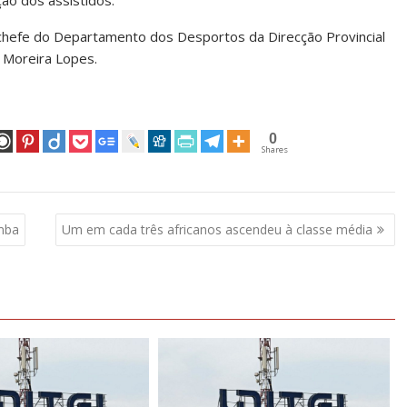
ção dos assistidos.
 chefe do Departamento dos Desportos da Direcção Provincial
o Moreira Lopes.
0
Shares
mba
Um em cada três africanos ascendeu à classe média