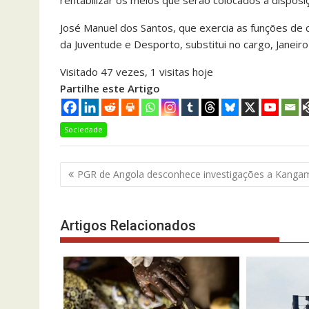
rentabilizar os meios que serão colocados a disposi
José Manuel dos Santos, que exercia as funções de
da Juventude e Desporto, substitui no cargo, Janeir
Visitado 47 vezes, 1 visitas hoje
Partilhe este Artigo
Sociedade
Navegação
PGR de Angola desconhece investigações a Kanga
de
artigos
Artigos Relacionados