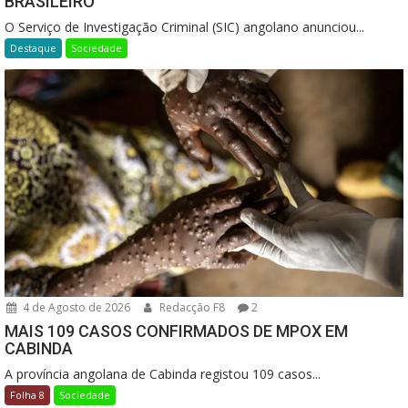
BRASILEIRO
O Serviço de Investigação Criminal (SIC) angolano anunciou...
Destaque
Sociedade
4 de Agosto de 2026
Redacção F8
2
MAIS 109 CASOS CONFIRMADOS DE MPOX EM
CABINDA
A província angolana de Cabinda registou 109 casos...
Folha 8
Sociedade